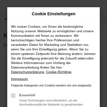
Zum
Hauptinhalt
Cookie Einstellungen
springen
Startseite
Kfz-Werkstatt
Werkstattleistungen
Klima-Service
Wir nutzen Cookies, um Ihnen die bestmögliche
Nutzung unserer Webseite zu ermöglichen und unsere
Klima-Service
Kommunikation mit Ihnen zu verbessern. Wir
berücksichtigen hierbei Ihre Präferenzen und
Profi-Klima-Service für Autos
verarbeiten Daten für Marketing und Statistiken nur,
wenn Sie uns Ihre Einwilligung geben. Wenn Sie zu
einem späteren Zeitpunkt Ihre Meinung ändern, können
Sie die Einwilligung jederzeit für die Zukunft widerrufen.
Weitere Informationen zum Umfang der
Genießen Sie Frische und Komfort
Datenverarbeitung finden Sie hier:
Datenschutzerklärung
,
Cookie-Richtlinie
.
Wir verstehen, dass ein effizientes Klimasystem
Impressum
nicht nur für den Fahrkomfort entscheidend ist,
Folgende Kategorien von Cookies werden von uns eingesetzt:
sondern auch für Ihre Sicherheit und das
Wohlbefinden. Daher bieten wir
Essentiell
maßgeschneiderte Lösungen, um
Diese Technologien sind erforderlich, um die
sicherzustellen, dass Ihr Fahrzeug stets mit
Kernfunktionalität der Webseite zu gewährleisten.