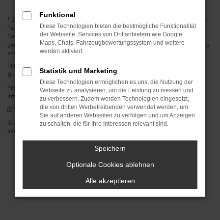
Funktional
1
Ehemaliger Neupreis (Unverbindliche Preisempfehlung des Herstellers am
Diese Technologien bieten die bestmögliche Funktionalität
Tag der Erstzulassung).
der Webseite. Services von Drittanbietern wie Google
Der errechnete Preisvorteil sowie die angegebene Ersparnis errechnet sich
Maps, Chats, Fahrzeugbewertungssystem und weitere
gegenüber der ehemaligen unverbindlichen Preisempfehlung des Herstellers
werden aktiviert.
am Tag der Erstzulassung (Neupreis).
2
Hierbei handelt es sich um ein Finanzierungs-Angebot. Preise sind
Statistik und Marketing
Bruttopreise. Irrtümer vorbehalten.
Diese Technologien ermöglichen es uns, die Nutzung der
3
Hierbei handelt es sich um ein Leasing-Angebot. Preise sind Bruttopreise.
Webseite zu analysieren, um die Leistung zu messen und
Irrtümer vorbehalten.
zu verbessern. Zudem werden Technologien eingesetzt,
die von dritten Werbetreibenden verwendet werden, um
WhatsApp
Impressum
Datenschutz
Cookie Einstellungen
Sie auf anderen Webseiten zu verfolgen und um Anzeigen
© 2026 Autohaus Wessels Wittmund GmbH | Auricher Str. 27 | DE-26409
zu schalten, die für Ihre Interessen relevant sind.
Wittmund | info@wessels-wittmund.de |
Webdesign by audaris.de
Speichern
Optionale Cookies ablehnen
Alle akzeptieren