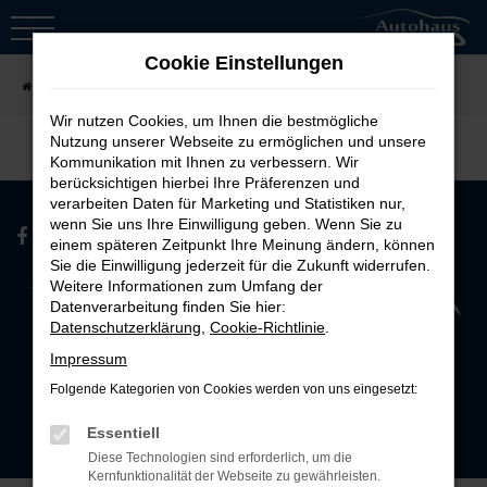
Zum
Hauptinhalt
Cookie Einstellungen
springen
Startseite
Fahrzeugsuche
Wir nutzen Cookies, um Ihnen die bestmögliche
Nutzung unserer Webseite zu ermöglichen und unsere
Kommunikation mit Ihnen zu verbessern. Wir
berücksichtigen hierbei Ihre Präferenzen und
verarbeiten Daten für Marketing und Statistiken nur,
wenn Sie uns Ihre Einwilligung geben. Wenn Sie zu
einem späteren Zeitpunkt Ihre Meinung ändern, können
Sie die Einwilligung jederzeit für die Zukunft widerrufen.
Weitere Informationen zum Umfang der
Datenverarbeitung finden Sie hier:
Datenschutzerklärung
,
Cookie-Richtlinie
.
Impressum
Folgende Kategorien von Cookies werden von uns eingesetzt:
ZU UNSERER EXPRESS-WERKSTATT
Essentiell
Diese Technologien sind erforderlich, um die
Kernfunktionalität der Webseite zu gewährleisten.