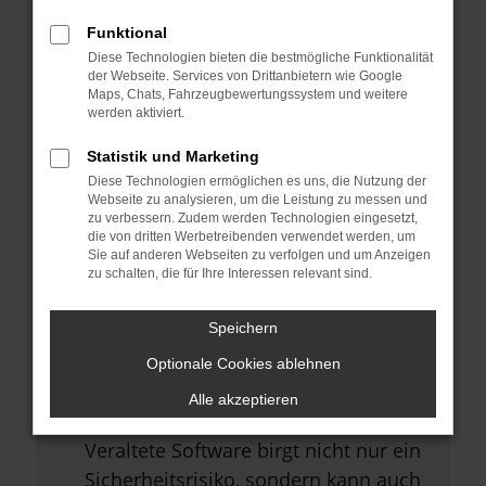
Browsererweiterungen.
Funktional
Manche Erweiterungen, wie
Diese Technologien bieten die bestmögliche Funktionalität
Werbeblocker, können das Laden
der Webseite. Services von Drittanbietern wie Google
Maps, Chats, Fahrzeugbewertungssystem und weitere
bestimmter Seiten verhindern.
werden aktiviert.
Funktioniert die Seite in einem
Statistik und Marketing
anderen Browser oder in einem
Diese Technologien ermöglichen es uns, die Nutzung der
privaten Fenster?
Webseite zu analysieren, um die Leistung zu messen und
zu verbessern. Zudem werden Technologien eingesetzt,
Starte dein Gerät neu.
die von dritten Werbetreibenden verwendet werden, um
Sie auf anderen Webseiten zu verfolgen und um Anzeigen
Das kann manchmal helfen,
zu schalten, die für Ihre Interessen relevant sind.
vorübergehende Probleme zu
beheben.
Speichern
Stelle sicher, dass dein Browser
Optionale Cookies ablehnen
und dein Betriebssystem auf dem
Alle akzeptieren
neuesten Stand sind.
Veraltete Software birgt nicht nur ein
Sicherheitsrisiko, sondern kann auch