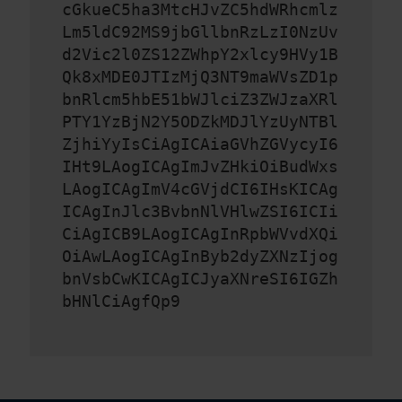
cGkueC5ha3MtcHJvZC5hdWRhcmlz
Lm5ldC92MS9jbGllbnRzLzI0NzUv
d2Vic2l0ZS12ZWhpY2xlcy9HVy1B
Qk8xMDE0JTIzMjQ3NT9maWVsZD1p
bnRlcm5hbE51bWJlciZ3ZWJzaXRl
PTY1YzBjN2Y5ODZkMDJlYzUyNTBl
ZjhiYyIsCiAgICAiaGVhZGVycyI6
IHt9LAogICAgImJvZHkiOiBudWxs
LAogICAgImV4cGVjdCI6IHsKICAg
ICAgInJlc3BvbnNlVHlwZSI6ICIi
CiAgICB9LAogICAgInRpbWVvdXQi
OiAwLAogICAgInByb2dyZXNzIjog
bnVsbCwKICAgICJyaXNreSI6IGZh
bHNlCiAgfQp9