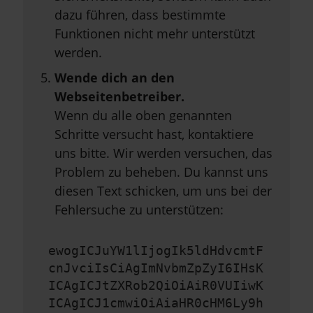
dazu führen, dass bestimmte
Funktionen nicht mehr unterstützt
werden.
Wende dich an den
Webseitenbetreiber.
Wenn du alle oben genannten
Schritte versucht hast, kontaktiere
uns bitte. Wir werden versuchen, das
Problem zu beheben. Du kannst uns
diesen Text schicken, um uns bei der
Fehlersuche zu unterstützen:
ewogICJuYW1lIjogIk5ldHdvcmtF
cnJvciIsCiAgImNvbmZpZyI6IHsK
ICAgICJtZXRob2QiOiAiR0VUIiwK
ICAgICJ1cmwiOiAiaHR0cHM6Ly9h