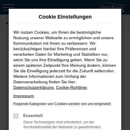
Zum
Hauptinhalt
Cookie Einstellungen
springen
Startseite
Fahrzeugsuche
Wir nutzen Cookies, um Ihnen die bestmögliche
Nutzung unserer Webseite zu ermöglichen und unsere
Kommunikation mit Ihnen zu verbessern. Wir
berücksichtigen hierbei Ihre Präferenzen und
Fehler: Network Error
verarbeiten Daten für Marketing und Statistiken nur,
wenn Sie uns Ihre Einwilligung geben. Wenn Sie zu
Beim Laden ist ein Fehler aufgetreten.
einem späteren Zeitpunkt Ihre Meinung ändern, können
Sie die Einwilligung jederzeit für die Zukunft widerrufen.
Hier sind ein paar Tipps, die dir helfen
Weitere Informationen zum Umfang der
können:
Datenverarbeitung finden Sie hier:
Datenschutzerklärung
,
Cookie-Richtlinie
.
Überprüfe deine Firewall und
Impressum
deine Internetverbindung.
Folgende Kategorien von Cookies werden von uns eingesetzt:
Laden andere Webseiten, zum
Essentiell
Beispiel deine Suchmaschine?
Diese Technologien sind erforderlich, um die
Prüfe deine
Kernfunktionalität der Webseite zu gewährleisten.