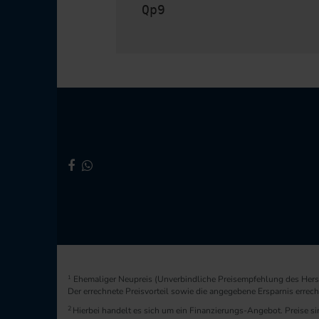
Qp9
1
Ehemaliger Neupreis (Unverbindliche Preisempfehlung des Herst
Der errechnete Preisvorteil sowie die angegebene Ersparnis erre
2
Hierbei handelt es sich um ein Finanzierungs-Angebot. Preise sin