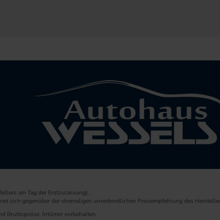
ellers am Tag der Erstzulassung).
chnet sich gegenüber der ehemaligen unverbindlichen Preisempfehlung des Herstelle
d Bruttopreise. Irrtümer vorbehalten.