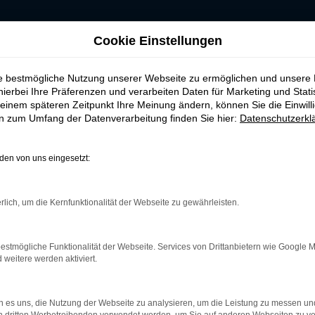
RKEN-AUTOHAUS
Cookie Einstellungen
ie bestmögliche Nutzung unserer Webseite zu ermöglichen und unsere
hierbei Ihre Präferenzen und verarbeiten Daten für Marketing und Stati
einem späteren Zeitpunkt Ihre Meinung ändern, können Sie die Einwillig
en zum Umfang der Datenverarbeitung finden Sie hier:
Datenschutzerkl
en von uns eingesetzt:
rk Error
rlich, um die Kernfunktionalität der Webseite zu gewährleisten.
treten.
r helfen können:
estmögliche Funktionalität der Webseite. Services von Drittanbietern wie Google 
und deine Internetverbindung.
eitere werden aktiviert.
m Beispiel deine Suchmaschine?
terungen.
 es uns, die Nutzung der Webseite zu analysieren, um die Leistung zu messen u