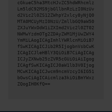
cGkueC5ha3MtcHJvZC5hdWRhcmlz
Lm5ldC92MS9jbGllbnRzLzI0NzUv
d2Vic2l0ZS12ZWhpY2xlcy8yNjQ0
MTA0MCUyMzI0NzU/ZmllbGQ9aW50
ZXJuYWxOdW1iZXImd2Vic2l0ZT02
NWMwYzdmOTg2ZDAyZWM1MjUwZWY4
YmMiLAogICAgImhlYWRlcnMiOiB7
fSwKICAgICJib2R5IjogbnVsbCwK
ICAgICJleHBlY3QiOiB7CiAgICAg
ICJyZXNwb25zZVR5cGUiOiAiIgog
ICAgfSwKICAgICJ0aW1lb3V0Ijog
MCwKICAgICJwcm9ncmVzcyI6IG51
bGwsCiAgICAicmlza3kiOiBmYWxz
ZQogIH0KfQ==