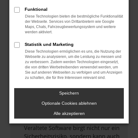
Browsererweiterungen.
Funktional
Manche Erweiterungen, wie
Diese Technologien bieten die bestmögliche Funktionalität
Werbeblocker, können das Laden
der Webseite. Services von Drittanbietern wie Google
Maps, Chats, Fahrzeugbewertungssystem und weitere
bestimmter Seiten verhindern.
werden aktiviert.
Funktioniert die Seite in einem
Statistik und Marketing
anderen Browser oder in einem
Diese Technologien ermöglichen es uns, die Nutzung der
privaten Fenster?
Webseite zu analysieren, um die Leistung zu messen und
zu verbessern. Zudem werden Technologien eingesetzt,
Starte dein Gerät neu.
die von dritten Werbetreibenden verwendet werden, um
Sie auf anderen Webseiten zu verfolgen und um Anzeigen
Das kann manchmal helfen,
zu schalten, die für Ihre Interessen relevant sind.
vorübergehende Probleme zu
beheben.
Speichern
Stelle sicher, dass dein Browser
Optionale Cookies ablehnen
und dein Betriebssystem auf dem
Alle akzeptieren
neuesten Stand sind.
Veraltete Software birgt nicht nur ein
Sicherheitsrisiko, sondern kann auch