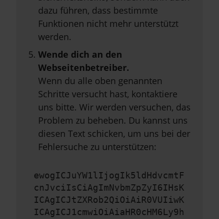
dazu führen, dass bestimmte
Funktionen nicht mehr unterstützt
werden.
Wende dich an den
Webseitenbetreiber.
Wenn du alle oben genannten
Schritte versucht hast, kontaktiere
uns bitte. Wir werden versuchen, das
Problem zu beheben. Du kannst uns
diesen Text schicken, um uns bei der
Fehlersuche zu unterstützen:
ewogICJuYW1lIjogIk5ldHdvcmtF
cnJvciIsCiAgImNvbmZpZyI6IHsK
ICAgICJtZXRob2QiOiAiR0VUIiwK
ICAgICJ1cmwiOiAiaHR0cHM6Ly9h