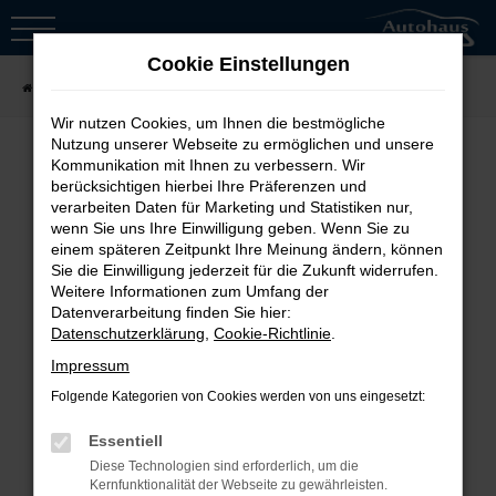
Zum
Hauptinhalt
Cookie Einstellungen
springen
Startseite
Fahrzeugsuche
Wir nutzen Cookies, um Ihnen die bestmögliche
Nutzung unserer Webseite zu ermöglichen und unsere
Kommunikation mit Ihnen zu verbessern. Wir
berücksichtigen hierbei Ihre Präferenzen und
Fehler: Network Error
verarbeiten Daten für Marketing und Statistiken nur,
wenn Sie uns Ihre Einwilligung geben. Wenn Sie zu
Beim Laden ist ein Fehler aufgetreten.
einem späteren Zeitpunkt Ihre Meinung ändern, können
Sie die Einwilligung jederzeit für die Zukunft widerrufen.
Hier sind ein paar Tipps, die dir helfen
Weitere Informationen zum Umfang der
können:
Datenverarbeitung finden Sie hier:
Datenschutzerklärung
,
Cookie-Richtlinie
.
Überprüfe deine Firewall und
Impressum
deine Internetverbindung.
Folgende Kategorien von Cookies werden von uns eingesetzt:
Laden andere Webseiten, zum
Essentiell
Beispiel deine Suchmaschine?
Diese Technologien sind erforderlich, um die
Prüfe deine
Kernfunktionalität der Webseite zu gewährleisten.