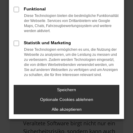
Browsererweiterungen.
Funktional
Manche Erweiterungen, wie
Diese Technologien bieten die bestmögliche Funktionalität
Werbeblocker, können das Laden
der Webseite. Services von Drittanbietern wie Google
Maps, Chats, Fahrzeugbewertungssystem und weitere
bestimmter Seiten verhindern.
werden aktiviert.
Funktioniert die Seite in einem
Statistik und Marketing
anderen Browser oder in einem
Diese Technologien ermöglichen es uns, die Nutzung der
privaten Fenster?
Webseite zu analysieren, um die Leistung zu messen und
zu verbessern. Zudem werden Technologien eingesetzt,
Starte dein Gerät neu.
die von dritten Werbetreibenden verwendet werden, um
Sie auf anderen Webseiten zu verfolgen und um Anzeigen
Das kann manchmal helfen,
zu schalten, die für Ihre Interessen relevant sind.
vorübergehende Probleme zu
beheben.
Speichern
Stelle sicher, dass dein Browser
Optionale Cookies ablehnen
und dein Betriebssystem auf dem
Alle akzeptieren
neuesten Stand sind.
Veraltete Software birgt nicht nur ein
Sicherheitsrisiko, sondern kann auch