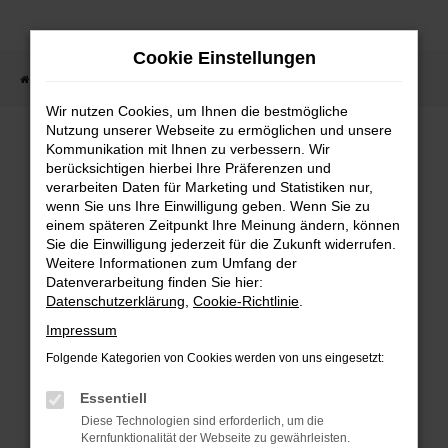
Zum
Hauptinhalt
Cookie Einstellungen
springen
Startseite
Fahrzeugsuche
Wir nutzen Cookies, um Ihnen die bestmögliche
Nutzung unserer Webseite zu ermöglichen und unsere
Kommunikation mit Ihnen zu verbessern. Wir
berücksichtigen hierbei Ihre Präferenzen und
Fehler: Network Error
verarbeiten Daten für Marketing und Statistiken nur,
wenn Sie uns Ihre Einwilligung geben. Wenn Sie zu
Beim Laden ist ein Fehler aufgetreten.
einem späteren Zeitpunkt Ihre Meinung ändern, können
Sie die Einwilligung jederzeit für die Zukunft widerrufen.
Hier sind ein paar Tipps, die dir helfen
Weitere Informationen zum Umfang der
können:
Datenverarbeitung finden Sie hier:
Datenschutzerklärung
,
Cookie-Richtlinie
.
Überprüfe deine Firewall und
Impressum
deine Internetverbindung.
Folgende Kategorien von Cookies werden von uns eingesetzt:
Laden andere Webseiten, zum
Essentiell
Beispiel deine Suchmaschine?
Diese Technologien sind erforderlich, um die
Prüfe deine
Kernfunktionalität der Webseite zu gewährleisten.