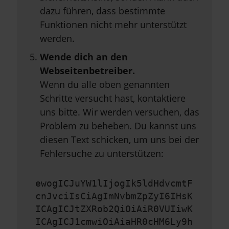
dazu führen, dass bestimmte
Funktionen nicht mehr unterstützt
werden.
Wende dich an den
Webseitenbetreiber.
Wenn du alle oben genannten
Schritte versucht hast, kontaktiere
uns bitte. Wir werden versuchen, das
Problem zu beheben. Du kannst uns
diesen Text schicken, um uns bei der
Fehlersuche zu unterstützen:
ewogICJuYW1lIjogIk5ldHdvcmtF
cnJvciIsCiAgImNvbmZpZyI6IHsK
ICAgICJtZXRob2QiOiAiR0VUIiwK
ICAgICJ1cmwiOiAiaHR0cHM6Ly9h