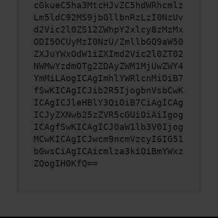
cGkueC5ha3MtcHJvZC5hdWRhcmlz
Lm5ldC92MS9jbGllbnRzLzI0NzUv
d2Vic2l0ZS12ZWhpY2xlcy8zMzMx
ODI5OCUyMzI0NzU/ZmllbGQ9aW50
ZXJuYWxOdW1iZXImd2Vic2l0ZT02
NWMwYzdmOTg2ZDAyZWM1MjUwZWY4
YmMiLAogICAgImhlYWRlcnMiOiB7
fSwKICAgICJib2R5IjogbnVsbCwK
ICAgICJleHBlY3QiOiB7CiAgICAg
ICJyZXNwb25zZVR5cGUiOiAiIgog
ICAgfSwKICAgICJ0aW1lb3V0Ijog
MCwKICAgICJwcm9ncmVzcyI6IG51
bGwsCiAgICAicmlza3kiOiBmYWxz
ZQogIH0KfQ==