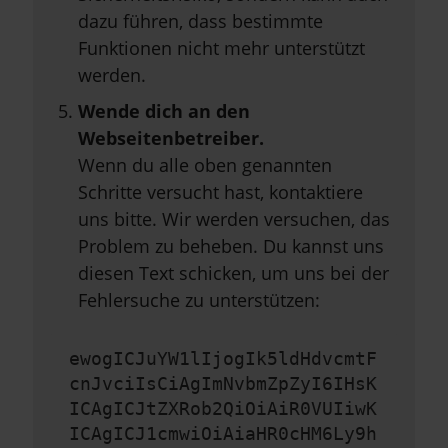
dazu führen, dass bestimmte
Funktionen nicht mehr unterstützt
werden.
Wende dich an den
Webseitenbetreiber.
Wenn du alle oben genannten
Schritte versucht hast, kontaktiere
uns bitte. Wir werden versuchen, das
Problem zu beheben. Du kannst uns
diesen Text schicken, um uns bei der
Fehlersuche zu unterstützen:
ewogICJuYW1lIjogIk5ldHdvcmtF
cnJvciIsCiAgImNvbmZpZyI6IHsK
ICAgICJtZXRob2QiOiAiR0VUIiwK
ICAgICJ1cmwiOiAiaHR0cHM6Ly9h