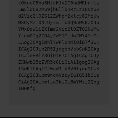
cGkueC5ha3MtcHJvZC5hdWRhcmlz
Lm5ldC92MS9jbGllbnRzLzI0NzUv
d2Vic2l0ZS12ZWhpY2xlcy82MzUw
NSUyMzI0NzU/ZmllbGQ9aW50ZXJu
YWxOdW1iZXImd2Vic2l0ZT02NWMw
YzdmOTg2ZDAyZWM1MjUwZWY4YmMi
LAogICAgImhlYWRlcnMiOiB7fSwK
ICAgICJib2R5IjogbnVsbCwKICAg
ICJleHBlY3QiOiB7CiAgICAgICJy
ZXNwb25zZVR5cGUiOiAiIgogICAg
fSwKICAgICJ0aW1lb3V0IjogMCwK
ICAgICJwcm9ncmVzcyI6IG51bGws
CiAgICAicmlza3kiOiBmYWxzZQog
IH0KfQ==