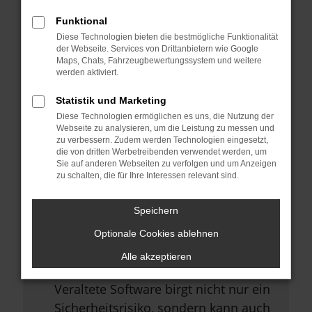
Browsererweiterungen.
Funktional
Manche Erweiterungen, wie
Diese Technologien bieten die bestmögliche Funktionalität
Werbeblocker, können das Laden
der Webseite. Services von Drittanbietern wie Google
Maps, Chats, Fahrzeugbewertungssystem und weitere
bestimmter Seiten verhindern.
werden aktiviert.
Funktioniert die Seite in einem
Statistik und Marketing
anderen Browser oder in einem
Diese Technologien ermöglichen es uns, die Nutzung der
privaten Fenster?
Webseite zu analysieren, um die Leistung zu messen und
zu verbessern. Zudem werden Technologien eingesetzt,
Starte dein Gerät neu.
die von dritten Werbetreibenden verwendet werden, um
Sie auf anderen Webseiten zu verfolgen und um Anzeigen
Das kann manchmal helfen,
zu schalten, die für Ihre Interessen relevant sind.
vorübergehende Probleme zu
beheben.
Speichern
Stelle sicher, dass dein Browser
Optionale Cookies ablehnen
und dein Betriebssystem auf dem
Alle akzeptieren
neuesten Stand sind.
Veraltete Software birgt nicht nur ein
Sicherheitsrisiko, sondern kann auch