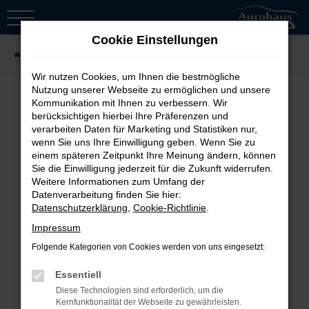
Zum
Hauptinhalt
Cookie Einstellungen
springen
Startseite
Fahrzeugsuche
Wir nutzen Cookies, um Ihnen die bestmögliche
Nutzung unserer Webseite zu ermöglichen und unsere
Kommunikation mit Ihnen zu verbessern. Wir
berücksichtigen hierbei Ihre Präferenzen und
Fehler: Network Error
verarbeiten Daten für Marketing und Statistiken nur,
wenn Sie uns Ihre Einwilligung geben. Wenn Sie zu
Beim Laden ist ein Fehler aufgetreten.
einem späteren Zeitpunkt Ihre Meinung ändern, können
Sie die Einwilligung jederzeit für die Zukunft widerrufen.
Hier sind ein paar Tipps, die dir helfen
Weitere Informationen zum Umfang der
können:
Datenverarbeitung finden Sie hier:
Datenschutzerklärung
,
Cookie-Richtlinie
.
Überprüfe deine Firewall und
Impressum
deine Internetverbindung.
Folgende Kategorien von Cookies werden von uns eingesetzt:
Laden andere Webseiten, zum
Essentiell
Beispiel deine Suchmaschine?
Diese Technologien sind erforderlich, um die
Prüfe deine
Kernfunktionalität der Webseite zu gewährleisten.