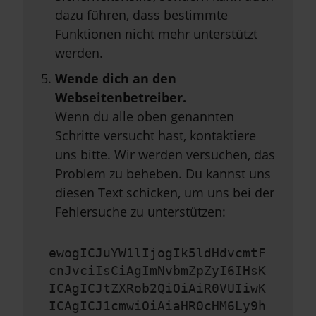
dazu führen, dass bestimmte
Funktionen nicht mehr unterstützt
werden.
Wende dich an den
Webseitenbetreiber.
Wenn du alle oben genannten
Schritte versucht hast, kontaktiere
uns bitte. Wir werden versuchen, das
Problem zu beheben. Du kannst uns
diesen Text schicken, um uns bei der
Fehlersuche zu unterstützen:
ewogICJuYW1lIjogIk5ldHdvcmtF
cnJvciIsCiAgImNvbmZpZyI6IHsK
ICAgICJtZXRob2QiOiAiR0VUIiwK
ICAgICJ1cmwiOiAiaHR0cHM6Ly9h