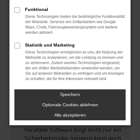
Browsererweiterungen.
Funktional
Manche Erweiterungen, wie
Diese Technologien bieten die bestmögliche Funktionalität
Werbeblocker, können das Laden
der Webseite. Services von Drittanbietern wie Google
Maps, Chats, Fahrzeugbewertungssystem und weitere
bestimmter Seiten verhindern.
werden aktiviert.
Funktioniert die Seite in einem
Statistik und Marketing
anderen Browser oder in einem
Diese Technologien ermöglichen es uns, die Nutzung der
privaten Fenster?
Webseite zu analysieren, um die Leistung zu messen und
zu verbessern. Zudem werden Technologien eingesetzt,
Starte dein Gerät neu.
die von dritten Werbetreibenden verwendet werden, um
Sie auf anderen Webseiten zu verfolgen und um Anzeigen
Das kann manchmal helfen,
zu schalten, die für Ihre Interessen relevant sind.
vorübergehende Probleme zu
beheben.
Speichern
Stelle sicher, dass dein Browser
Optionale Cookies ablehnen
und dein Betriebssystem auf dem
Alle akzeptieren
neuesten Stand sind.
Veraltete Software birgt nicht nur ein
Sicherheitsrisiko, sondern kann auch