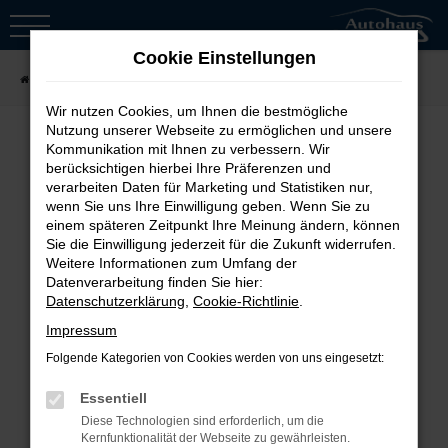
Zum
Hauptinhalt
Cookie Einstellungen
springen
Startseite
Fahrzeugsuche
Wir nutzen Cookies, um Ihnen die bestmögliche
Nutzung unserer Webseite zu ermöglichen und unsere
Kommunikation mit Ihnen zu verbessern. Wir
berücksichtigen hierbei Ihre Präferenzen und
Fehler: Network Error
verarbeiten Daten für Marketing und Statistiken nur,
wenn Sie uns Ihre Einwilligung geben. Wenn Sie zu
Beim Laden ist ein Fehler aufgetreten.
einem späteren Zeitpunkt Ihre Meinung ändern, können
Sie die Einwilligung jederzeit für die Zukunft widerrufen.
Hier sind ein paar Tipps, die dir helfen
Weitere Informationen zum Umfang der
können:
Datenverarbeitung finden Sie hier:
Datenschutzerklärung
,
Cookie-Richtlinie
.
Überprüfe deine Firewall und
Impressum
deine Internetverbindung.
Folgende Kategorien von Cookies werden von uns eingesetzt:
Laden andere Webseiten, zum
Essentiell
Beispiel deine Suchmaschine?
Diese Technologien sind erforderlich, um die
Prüfe deine
Kernfunktionalität der Webseite zu gewährleisten.