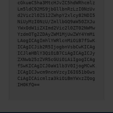
cGkueC5ha3MtcHJvZC5hdWRhcmlz
Lm5ldC92MS9jbGllbnRzLzI0NzUv
d2Vic2l0ZS12ZWhpY2xlcy82NDI5
NiUyMzI0NzU/ZmllbGQ9aW50ZXJu
YWxOdW1iZXImd2Vic2l0ZT02NWMw
YzdmOTg2ZDAyZWM1MjUwZWY4YmMi
LAogICAgImhlYWRlcnMiOiB7fSwK
ICAgICJib2R5IjogbnVsbCwKICAg
ICJleHBlY3QiOiB7CiAgICAgICJy
ZXNwb25zZVR5cGUiOiAiIgogICAg
fSwKICAgICJ0aW1lb3V0IjogMCwK
ICAgICJwcm9ncmVzcyI6IG51bGws
CiAgICAicmlza3kiOiBmYWxzZQog
IH0KfQ==