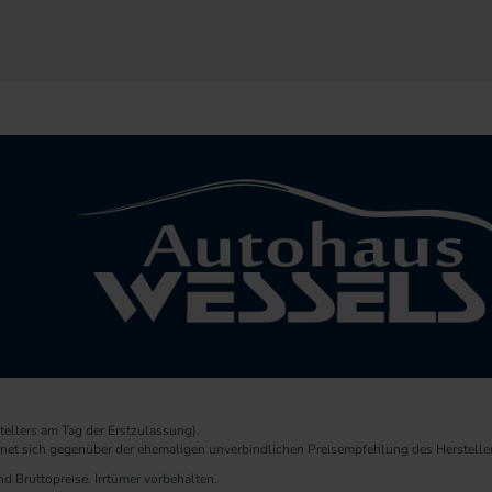
ellers am Tag der Erstzulassung).
chnet sich gegenüber der ehemaligen unverbindlichen Preisempfehlung des Herstelle
d Bruttopreise. Irrtümer vorbehalten.