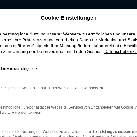
RKEN-AUTOHAUS
Cookie Einstellungen
ie bestmögliche Nutzung unserer Webseite zu ermöglichen und unsere
hierbei Ihre Präferenzen und verarbeiten Daten für Marketing und Stati
einem späteren Zeitpunkt Ihre Meinung ändern, können Sie die Einwillig
en zum Umfang der Datenverarbeitung finden Sie hier:
Datenschutzerkl
en von uns eingesetzt:
rk Error
rlich, um die Kernfunktionalität der Webseite zu gewährleisten.
treten.
r helfen können:
estmögliche Funktionalität der Webseite. Services von Drittanbietern wie Google 
und deine Internetverbindung.
eitere werden aktiviert.
m Beispiel deine Suchmaschine?
terungen.
 es uns, die Nutzung der Webseite zu analysieren, um die Leistung zu messen u