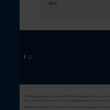
Q==
1
Ehemaliger Neupreis (Unverbindliche Preisempfehlung des Herst
Der errechnete Preisvorteil sowie die angegebene Ersparnis erre
2
Hierbei handelt es sich um ein Finanzierungs-Angebot. Preise sin