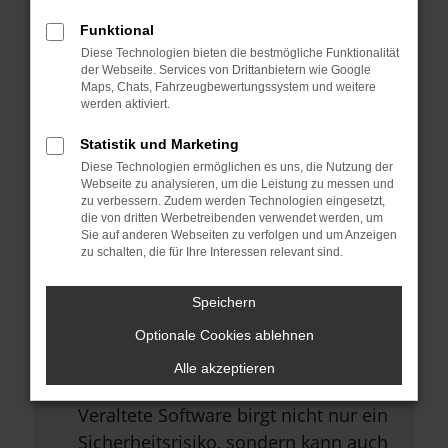
Browsererweiterungen.
Funktional
Manche Erweiterungen, wie
Diese Technologien bieten die bestmögliche Funktionalität
Werbeblocker, können das Laden
der Webseite. Services von Drittanbietern wie Google
Maps, Chats, Fahrzeugbewertungssystem und weitere
bestimmter Seiten verhindern.
werden aktiviert.
Funktioniert die Seite in einem
Statistik und Marketing
anderen Browser oder in einem
Diese Technologien ermöglichen es uns, die Nutzung der
privaten Fenster?
Webseite zu analysieren, um die Leistung zu messen und
zu verbessern. Zudem werden Technologien eingesetzt,
Starte dein Gerät neu.
die von dritten Werbetreibenden verwendet werden, um
Sie auf anderen Webseiten zu verfolgen und um Anzeigen
Das kann manchmal helfen,
zu schalten, die für Ihre Interessen relevant sind.
vorübergehende Probleme zu
beheben.
Speichern
Stelle sicher, dass dein Browser
Optionale Cookies ablehnen
und dein Betriebssystem auf dem
Alle akzeptieren
neuesten Stand sind.
Veraltete Software birgt nicht nur ein
Sicherheitsrisiko, sondern kann auch