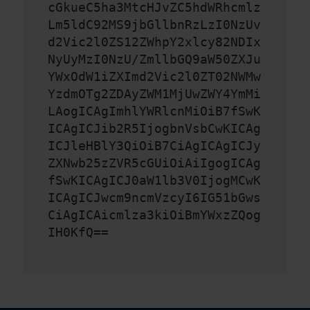
cGkueC5ha3MtcHJvZC5hdWRhcmlz
Lm5ldC92MS9jbGllbnRzLzI0NzUv
d2Vic2l0ZS12ZWhpY2xlcy82NDIx
NyUyMzI0NzU/ZmllbGQ9aW50ZXJu
YWxOdW1iZXImd2Vic2l0ZT02NWMw
YzdmOTg2ZDAyZWM1MjUwZWY4YmMi
LAogICAgImhlYWRlcnMiOiB7fSwK
ICAgICJib2R5IjogbnVsbCwKICAg
ICJleHBlY3QiOiB7CiAgICAgICJy
ZXNwb25zZVR5cGUiOiAiIgogICAg
fSwKICAgICJ0aW1lb3V0IjogMCwK
ICAgICJwcm9ncmVzcyI6IG51bGws
CiAgICAicmlza3kiOiBmYWxzZQog
IH0KfQ==