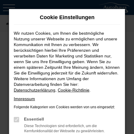
Zum
Hauptinhalt
Cookie Einstellungen
springen
Startseite
Fahrzeugsuche
Wir nutzen Cookies, um Ihnen die bestmögliche
Nutzung unserer Webseite zu ermöglichen und unsere
Kommunikation mit Ihnen zu verbessern. Wir
berücksichtigen hierbei Ihre Präferenzen und
Fehler: Network Error
verarbeiten Daten für Marketing und Statistiken nur,
wenn Sie uns Ihre Einwilligung geben. Wenn Sie zu
Beim Laden ist ein Fehler aufgetreten.
einem späteren Zeitpunkt Ihre Meinung ändern, können
Sie die Einwilligung jederzeit für die Zukunft widerrufen.
Hier sind ein paar Tipps, die dir helfen
Weitere Informationen zum Umfang der
können:
Datenverarbeitung finden Sie hier:
Datenschutzerklärung
,
Cookie-Richtlinie
.
Überprüfe deine Firewall und
Impressum
deine Internetverbindung.
Folgende Kategorien von Cookies werden von uns eingesetzt:
Laden andere Webseiten, zum
Essentiell
Beispiel deine Suchmaschine?
Diese Technologien sind erforderlich, um die
Prüfe deine
Kernfunktionalität der Webseite zu gewährleisten.