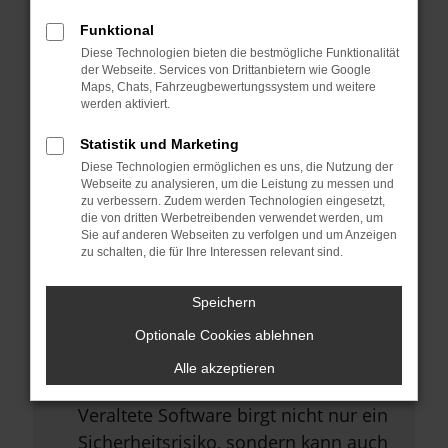
Browsererweiterungen.
Funktional
Manche Erweiterungen, wie
Diese Technologien bieten die bestmögliche Funktionalität
Werbeblocker, können das Laden
der Webseite. Services von Drittanbietern wie Google
Maps, Chats, Fahrzeugbewertungssystem und weitere
bestimmter Seiten verhindern.
werden aktiviert.
Funktioniert die Seite in einem
Statistik und Marketing
anderen Browser oder in einem
Diese Technologien ermöglichen es uns, die Nutzung der
privaten Fenster?
Webseite zu analysieren, um die Leistung zu messen und
zu verbessern. Zudem werden Technologien eingesetzt,
Starte dein Gerät neu.
die von dritten Werbetreibenden verwendet werden, um
Sie auf anderen Webseiten zu verfolgen und um Anzeigen
Das kann manchmal helfen,
zu schalten, die für Ihre Interessen relevant sind.
vorübergehende Probleme zu
beheben.
Speichern
Stelle sicher, dass dein Browser
Optionale Cookies ablehnen
und dein Betriebssystem auf dem
Alle akzeptieren
neuesten Stand sind.
Veraltete Software birgt nicht nur ein
Sicherheitsrisiko, sondern kann auch