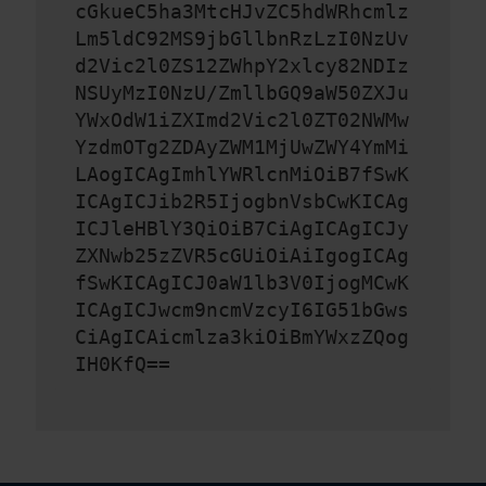
cGkueC5ha3MtcHJvZC5hdWRhcmlz
Lm5ldC92MS9jbGllbnRzLzI0NzUv
d2Vic2l0ZS12ZWhpY2xlcy82NDIz
NSUyMzI0NzU/ZmllbGQ9aW50ZXJu
YWxOdW1iZXImd2Vic2l0ZT02NWMw
YzdmOTg2ZDAyZWM1MjUwZWY4YmMi
LAogICAgImhlYWRlcnMiOiB7fSwK
ICAgICJib2R5IjogbnVsbCwKICAg
ICJleHBlY3QiOiB7CiAgICAgICJy
ZXNwb25zZVR5cGUiOiAiIgogICAg
fSwKICAgICJ0aW1lb3V0IjogMCwK
ICAgICJwcm9ncmVzcyI6IG51bGws
CiAgICAicmlza3kiOiBmYWxzZQog
IH0KfQ==