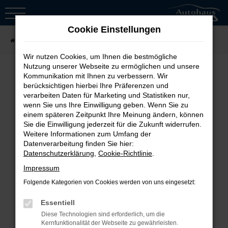
Zum
Hauptinhalt
Cookie Einstellungen
springen
Startseite
Fahrzeugsuche
Wir nutzen Cookies, um Ihnen die bestmögliche
Nutzung unserer Webseite zu ermöglichen und unsere
Kommunikation mit Ihnen zu verbessern. Wir
berücksichtigen hierbei Ihre Präferenzen und
Fehler: Network Error
verarbeiten Daten für Marketing und Statistiken nur,
wenn Sie uns Ihre Einwilligung geben. Wenn Sie zu
Beim Laden ist ein Fehler aufgetreten.
einem späteren Zeitpunkt Ihre Meinung ändern, können
Sie die Einwilligung jederzeit für die Zukunft widerrufen.
Hier sind ein paar Tipps, die dir helfen
Weitere Informationen zum Umfang der
können:
Datenverarbeitung finden Sie hier:
Datenschutzerklärung
,
Cookie-Richtlinie
.
Überprüfe deine Firewall und
Impressum
deine Internetverbindung.
Folgende Kategorien von Cookies werden von uns eingesetzt:
Laden andere Webseiten, zum
Essentiell
Beispiel deine Suchmaschine?
Diese Technologien sind erforderlich, um die
Prüfe deine
Kernfunktionalität der Webseite zu gewährleisten.