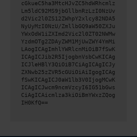
cGkueC5ha3MtcHJvZC5hdWRhcmlz
Lm5ldC92MS9jbGllbnRzLzI0NzUv
d2Vic2l0ZS12ZWhpY2xlcy82NDA5
NyUyMzI0NzU/ZmllbGQ9aW50ZXJu
YWxOdW1iZXImd2Vic2l0ZT02NWMw
YzdmOTg2ZDAyZWM1MjUwZWY4YmMi
LAogICAgImhlYWRlcnMiOiB7fSwK
ICAgICJib2R5IjogbnVsbCwKICAg
ICJleHBlY3QiOiB7CiAgICAgICJy
ZXNwb25zZVR5cGUiOiAiIgogICAg
fSwKICAgICJ0aW1lb3V0IjogMCwK
ICAgICJwcm9ncmVzcyI6IG51bGws
CiAgICAicmlza3kiOiBmYWxzZQog
IH0KfQ==