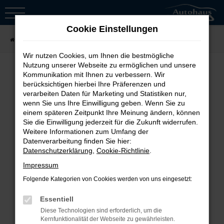
Zum
Hauptinhalt
Cookie Einstellungen
springen
Startseite
Fahrzeugsuche
Wir nutzen Cookies, um Ihnen die bestmögliche
Nutzung unserer Webseite zu ermöglichen und unsere
Kommunikation mit Ihnen zu verbessern. Wir
berücksichtigen hierbei Ihre Präferenzen und
Fehler: Network Error
verarbeiten Daten für Marketing und Statistiken nur,
wenn Sie uns Ihre Einwilligung geben. Wenn Sie zu
Beim Laden ist ein Fehler aufgetreten.
einem späteren Zeitpunkt Ihre Meinung ändern, können
Sie die Einwilligung jederzeit für die Zukunft widerrufen.
Hier sind ein paar Tipps, die dir helfen
Weitere Informationen zum Umfang der
können:
Datenverarbeitung finden Sie hier:
Datenschutzerklärung
,
Cookie-Richtlinie
.
Überprüfe deine Firewall und
Impressum
deine Internetverbindung.
Folgende Kategorien von Cookies werden von uns eingesetzt:
Laden andere Webseiten, zum
Essentiell
Beispiel deine Suchmaschine?
Diese Technologien sind erforderlich, um die
Prüfe deine
Kernfunktionalität der Webseite zu gewährleisten.