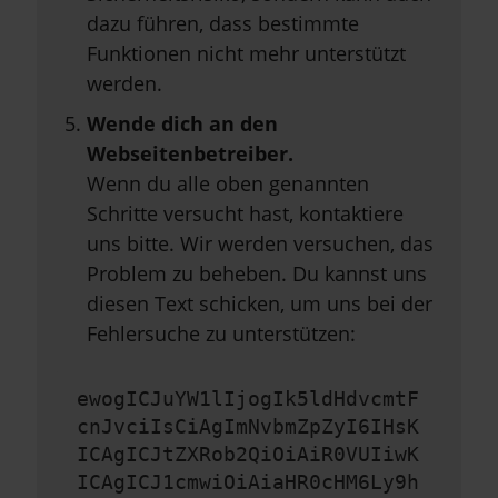
dazu führen, dass bestimmte
Funktionen nicht mehr unterstützt
werden.
Wende dich an den
Webseitenbetreiber.
Wenn du alle oben genannten
Schritte versucht hast, kontaktiere
uns bitte. Wir werden versuchen, das
Problem zu beheben. Du kannst uns
diesen Text schicken, um uns bei der
Fehlersuche zu unterstützen:
ewogICJuYW1lIjogIk5ldHdvcmtF
cnJvciIsCiAgImNvbmZpZyI6IHsK
ICAgICJtZXRob2QiOiAiR0VUIiwK
ICAgICJ1cmwiOiAiaHR0cHM6Ly9h