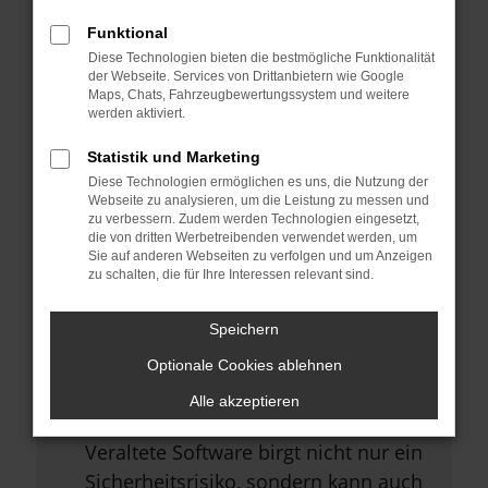
Browsererweiterungen.
Funktional
Manche Erweiterungen, wie
Diese Technologien bieten die bestmögliche Funktionalität
Werbeblocker, können das Laden
der Webseite. Services von Drittanbietern wie Google
Maps, Chats, Fahrzeugbewertungssystem und weitere
bestimmter Seiten verhindern.
werden aktiviert.
Funktioniert die Seite in einem
Statistik und Marketing
anderen Browser oder in einem
Diese Technologien ermöglichen es uns, die Nutzung der
privaten Fenster?
Webseite zu analysieren, um die Leistung zu messen und
zu verbessern. Zudem werden Technologien eingesetzt,
Starte dein Gerät neu.
die von dritten Werbetreibenden verwendet werden, um
Sie auf anderen Webseiten zu verfolgen und um Anzeigen
Das kann manchmal helfen,
zu schalten, die für Ihre Interessen relevant sind.
vorübergehende Probleme zu
beheben.
Speichern
Stelle sicher, dass dein Browser
Optionale Cookies ablehnen
und dein Betriebssystem auf dem
Alle akzeptieren
neuesten Stand sind.
Veraltete Software birgt nicht nur ein
Sicherheitsrisiko, sondern kann auch