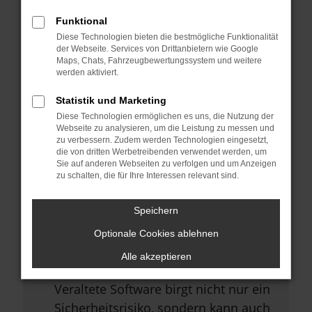
Browsererweiterungen.
Funktional
Manche Erweiterungen, wie
Diese Technologien bieten die bestmögliche Funktionalität
Werbeblocker, können das Laden
der Webseite. Services von Drittanbietern wie Google
Maps, Chats, Fahrzeugbewertungssystem und weitere
bestimmter Seiten verhindern.
werden aktiviert.
Funktioniert die Seite in einem
Statistik und Marketing
anderen Browser oder in einem
Diese Technologien ermöglichen es uns, die Nutzung der
privaten Fenster?
Webseite zu analysieren, um die Leistung zu messen und
zu verbessern. Zudem werden Technologien eingesetzt,
Starte dein Gerät neu.
die von dritten Werbetreibenden verwendet werden, um
Sie auf anderen Webseiten zu verfolgen und um Anzeigen
Das kann manchmal helfen,
zu schalten, die für Ihre Interessen relevant sind.
vorübergehende Probleme zu
beheben.
Speichern
Stelle sicher, dass dein Browser
Optionale Cookies ablehnen
und dein Betriebssystem auf dem
Alle akzeptieren
neuesten Stand sind.
Veraltete Software birgt nicht nur ein
Sicherheitsrisiko, sondern kann auch