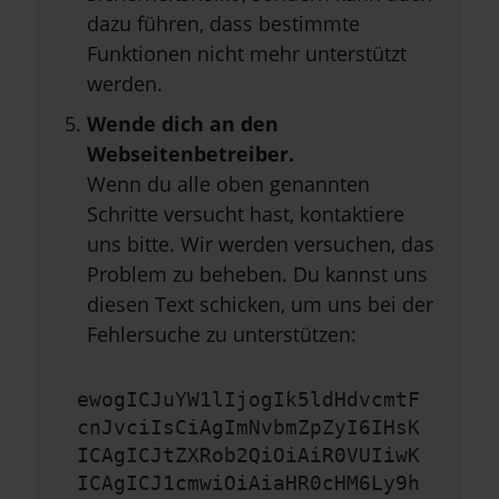
dazu führen, dass bestimmte
Funktionen nicht mehr unterstützt
werden.
Wende dich an den
Webseitenbetreiber.
Wenn du alle oben genannten
Schritte versucht hast, kontaktiere
uns bitte. Wir werden versuchen, das
Problem zu beheben. Du kannst uns
diesen Text schicken, um uns bei der
Fehlersuche zu unterstützen:
ewogICJuYW1lIjogIk5ldHdvcmtF
cnJvciIsCiAgImNvbmZpZyI6IHsK
ICAgICJtZXRob2QiOiAiR0VUIiwK
ICAgICJ1cmwiOiAiaHR0cHM6Ly9h