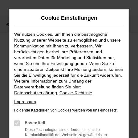
Zum
Hauptinhalt
Cookie Einstellungen
springen
Startseite
Fahrzeugsuche
Wir nutzen Cookies, um Ihnen die bestmögliche
Nutzung unserer Webseite zu ermöglichen und unsere
Kommunikation mit Ihnen zu verbessern. Wir
berücksichtigen hierbei Ihre Präferenzen und
Fehler: Network Error
verarbeiten Daten für Marketing und Statistiken nur,
wenn Sie uns Ihre Einwilligung geben. Wenn Sie zu
Beim Laden ist ein Fehler aufgetreten.
einem späteren Zeitpunkt Ihre Meinung ändern, können
Sie die Einwilligung jederzeit für die Zukunft widerrufen.
Hier sind ein paar Tipps, die dir helfen
Weitere Informationen zum Umfang der
können:
Datenverarbeitung finden Sie hier:
Datenschutzerklärung
,
Cookie-Richtlinie
.
Überprüfe deine Firewall und
Impressum
deine Internetverbindung.
Folgende Kategorien von Cookies werden von uns eingesetzt:
Laden andere Webseiten, zum
Essentiell
Beispiel deine Suchmaschine?
Diese Technologien sind erforderlich, um die
Prüfe deine
Kernfunktionalität der Webseite zu gewährleisten.