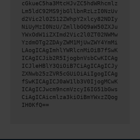
cGkueC5ha3MtcHJvZC5hdWRhcmlz
Lm5ldC92MS9jbGllbnRzLzI0NzUv
d2Vic2l0ZS12ZWhpY2xlcy82NDIy
NiUyMzI0NzU/ZmllbGQ9aW50ZXJu
YWxOdW1iZXImd2Vic2l0ZT02NWMw
YzdmOTg2ZDAyZWM1MjUwZWY4YmMi
LAogICAgImhlYWRlcnMiOiB7fSwK
ICAgICJib2R5IjogbnVsbCwKICAg
ICJleHBlY3QiOiB7CiAgICAgICJy
ZXNwb25zZVR5cGUiOiAiIgogICAg
fSwKICAgICJ0aW1lb3V0IjogMCwK
ICAgICJwcm9ncmVzcyI6IG51bGws
CiAgICAicmlza3kiOiBmYWxzZQog
IH0KfQ==