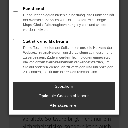
Browsererweiterungen.
Funktional
Manche Erweiterungen, wie
Diese Technologien bieten die bestmögliche Funktionalität
Werbeblocker, können das Laden
der Webseite. Services von Drittanbietern wie Google
Maps, Chats, Fahrzeugbewertungssystem und weitere
bestimmter Seiten verhindern.
werden aktiviert.
Funktioniert die Seite in einem
Statistik und Marketing
anderen Browser oder in einem
Diese Technologien ermöglichen es uns, die Nutzung der
privaten Fenster?
Webseite zu analysieren, um die Leistung zu messen und
zu verbessern. Zudem werden Technologien eingesetzt,
Starte dein Gerät neu.
die von dritten Werbetreibenden verwendet werden, um
Sie auf anderen Webseiten zu verfolgen und um Anzeigen
Das kann manchmal helfen,
zu schalten, die für Ihre Interessen relevant sind.
vorübergehende Probleme zu
beheben.
Speichern
Stelle sicher, dass dein Browser
Optionale Cookies ablehnen
und dein Betriebssystem auf dem
Alle akzeptieren
neuesten Stand sind.
Veraltete Software birgt nicht nur ein
Sicherheitsrisiko, sondern kann auch