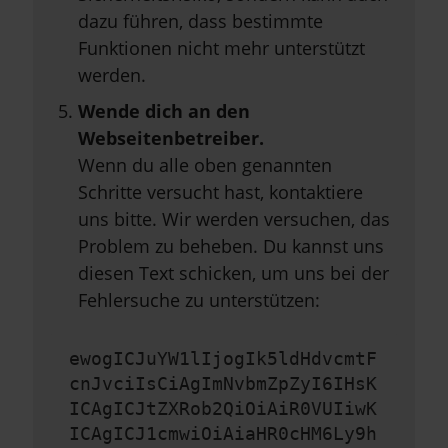
dazu führen, dass bestimmte
Funktionen nicht mehr unterstützt
werden.
Wende dich an den
Webseitenbetreiber.
Wenn du alle oben genannten
Schritte versucht hast, kontaktiere
uns bitte. Wir werden versuchen, das
Problem zu beheben. Du kannst uns
diesen Text schicken, um uns bei der
Fehlersuche zu unterstützen:
ewogICJuYW1lIjogIk5ldHdvcmtF
cnJvciIsCiAgImNvbmZpZyI6IHsK
ICAgICJtZXRob2QiOiAiR0VUIiwK
ICAgICJ1cmwiOiAiaHR0cHM6Ly9h