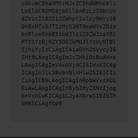
cGkueC5ha3MtcHJvZC5hdWRhcmlz
Lm5ldC92MS9jbGllbnRzLzI0NzUv
d2Vic2l0ZS12ZWhpY2xlcy9HVy1B
Qk8xMTc0JTIzMjQ3NT9maWVsZD1p
bnRlcm5hbE51bWJlciZ3ZWJzaXRl
PTY1YzBjN2Y5ODZkMDJlYzUyNTBl
ZjhiYyIsCiAgICAiaGVhZGVycyI6
IHt9LAogICAgImJvZHkiOiBudWxs
LAogICAgImV4cGVjdCI6IHsKICAg
ICAgInJlc3BvbnNlVHlwZSI6ICIi
CiAgICB9LAogICAgInRpbWVvdXQi
OiAwLAogICAgInByb2dyZXNzIjog
bnVsbCwKICAgICJyaXNreSI6IGZh
bHNlCiAgfQp9