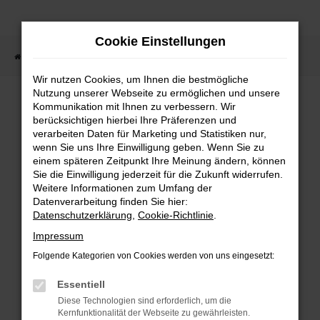
Zum
Hauptinhalt
Cookie Einstellungen
springen
Startseite
Fahrzeugsuche
Wir nutzen Cookies, um Ihnen die bestmögliche
Nutzung unserer Webseite zu ermöglichen und unsere
Kommunikation mit Ihnen zu verbessern. Wir
berücksichtigen hierbei Ihre Präferenzen und
Fehler: Network Error
verarbeiten Daten für Marketing und Statistiken nur,
wenn Sie uns Ihre Einwilligung geben. Wenn Sie zu
Beim Laden ist ein Fehler aufgetreten.
einem späteren Zeitpunkt Ihre Meinung ändern, können
Sie die Einwilligung jederzeit für die Zukunft widerrufen.
Hier sind ein paar Tipps, die dir helfen
Weitere Informationen zum Umfang der
können:
Datenverarbeitung finden Sie hier:
Datenschutzerklärung
,
Cookie-Richtlinie
.
Überprüfe deine Firewall und
Impressum
deine Internetverbindung.
Folgende Kategorien von Cookies werden von uns eingesetzt:
Laden andere Webseiten, zum
Essentiell
Beispiel deine Suchmaschine?
Diese Technologien sind erforderlich, um die
Prüfe deine
Kernfunktionalität der Webseite zu gewährleisten.