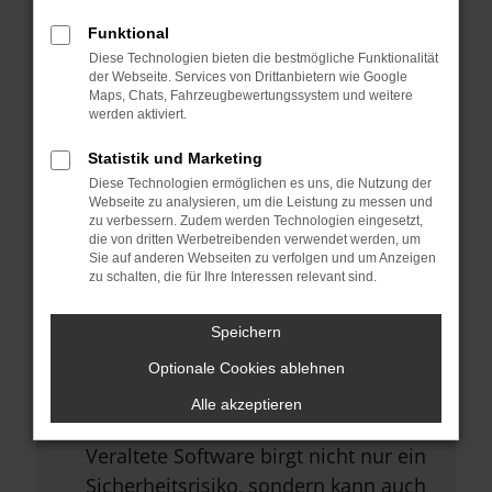
Browsererweiterungen.
Funktional
Manche Erweiterungen, wie
Diese Technologien bieten die bestmögliche Funktionalität
Werbeblocker, können das Laden
der Webseite. Services von Drittanbietern wie Google
Maps, Chats, Fahrzeugbewertungssystem und weitere
bestimmter Seiten verhindern.
werden aktiviert.
Funktioniert die Seite in einem
Statistik und Marketing
anderen Browser oder in einem
Diese Technologien ermöglichen es uns, die Nutzung der
privaten Fenster?
Webseite zu analysieren, um die Leistung zu messen und
zu verbessern. Zudem werden Technologien eingesetzt,
Starte dein Gerät neu.
die von dritten Werbetreibenden verwendet werden, um
Sie auf anderen Webseiten zu verfolgen und um Anzeigen
Das kann manchmal helfen,
zu schalten, die für Ihre Interessen relevant sind.
vorübergehende Probleme zu
beheben.
Speichern
Stelle sicher, dass dein Browser
Optionale Cookies ablehnen
und dein Betriebssystem auf dem
Alle akzeptieren
neuesten Stand sind.
Veraltete Software birgt nicht nur ein
Sicherheitsrisiko, sondern kann auch