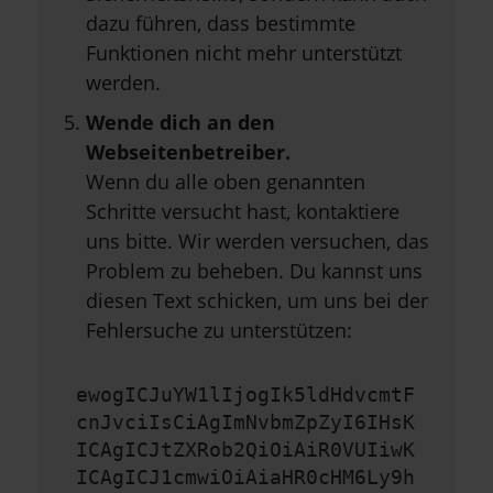
dazu führen, dass bestimmte
Funktionen nicht mehr unterstützt
werden.
Wende dich an den
Webseitenbetreiber.
Wenn du alle oben genannten
Schritte versucht hast, kontaktiere
uns bitte. Wir werden versuchen, das
Problem zu beheben. Du kannst uns
diesen Text schicken, um uns bei der
Fehlersuche zu unterstützen:
ewogICJuYW1lIjogIk5ldHdvcmtF
cnJvciIsCiAgImNvbmZpZyI6IHsK
ICAgICJtZXRob2QiOiAiR0VUIiwK
ICAgICJ1cmwiOiAiaHR0cHM6Ly9h