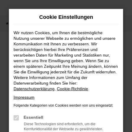
Zum
Hauptinhalt
Cookie Einstellungen
springen
Startseite
Fahrzeugsuche
Wir nutzen Cookies, um Ihnen die bestmögliche
Nutzung unserer Webseite zu ermöglichen und unsere
Kommunikation mit Ihnen zu verbessern. Wir
berücksichtigen hierbei Ihre Präferenzen und
Fehler: Network Error
verarbeiten Daten für Marketing und Statistiken nur,
wenn Sie uns Ihre Einwilligung geben. Wenn Sie zu
Beim Laden ist ein Fehler aufgetreten.
einem späteren Zeitpunkt Ihre Meinung ändern, können
Sie die Einwilligung jederzeit für die Zukunft widerrufen.
Hier sind ein paar Tipps, die dir helfen
Weitere Informationen zum Umfang der
können:
Datenverarbeitung finden Sie hier:
Datenschutzerklärung
,
Cookie-Richtlinie
.
Überprüfe deine Firewall und
Impressum
deine Internetverbindung.
Folgende Kategorien von Cookies werden von uns eingesetzt:
Laden andere Webseiten, zum
Essentiell
Beispiel deine Suchmaschine?
Diese Technologien sind erforderlich, um die
Prüfe deine
Kernfunktionalität der Webseite zu gewährleisten.