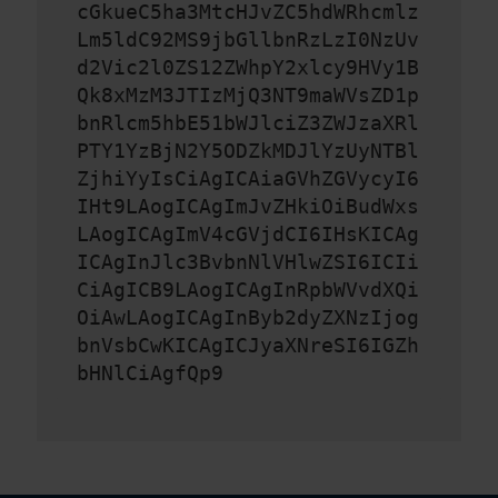
cGkueC5ha3MtcHJvZC5hdWRhcmlz
Lm5ldC92MS9jbGllbnRzLzI0NzUv
d2Vic2l0ZS12ZWhpY2xlcy9HVy1B
Qk8xMzM3JTIzMjQ3NT9maWVsZD1p
bnRlcm5hbE51bWJlciZ3ZWJzaXRl
PTY1YzBjN2Y5ODZkMDJlYzUyNTBl
ZjhiYyIsCiAgICAiaGVhZGVycyI6
IHt9LAogICAgImJvZHkiOiBudWxs
LAogICAgImV4cGVjdCI6IHsKICAg
ICAgInJlc3BvbnNlVHlwZSI6ICIi
CiAgICB9LAogICAgInRpbWVvdXQi
OiAwLAogICAgInByb2dyZXNzIjog
bnVsbCwKICAgICJyaXNreSI6IGZh
bHNlCiAgfQp9