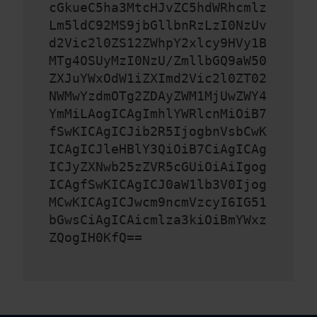
cGkueC5ha3MtcHJvZC5hdWRhcmlz
Lm5ldC92MS9jbGllbnRzLzI0NzUv
d2Vic2l0ZS12ZWhpY2xlcy9HVy1B
MTg4OSUyMzI0NzU/ZmllbGQ9aW50
ZXJuYWxOdW1iZXImd2Vic2l0ZT02
NWMwYzdmOTg2ZDAyZWM1MjUwZWY4
YmMiLAogICAgImhlYWRlcnMiOiB7
fSwKICAgICJib2R5IjogbnVsbCwK
ICAgICJleHBlY3QiOiB7CiAgICAg
ICJyZXNwb25zZVR5cGUiOiAiIgog
ICAgfSwKICAgICJ0aW1lb3V0Ijog
MCwKICAgICJwcm9ncmVzcyI6IG51
bGwsCiAgICAicmlza3kiOiBmYWxz
ZQogIH0KfQ==