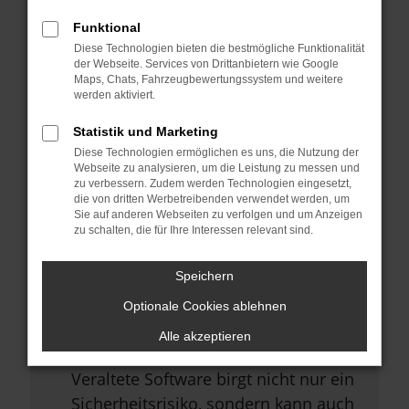
Browsererweiterungen.
Funktional
Manche Erweiterungen, wie
Diese Technologien bieten die bestmögliche Funktionalität
Werbeblocker, können das Laden
der Webseite. Services von Drittanbietern wie Google
Maps, Chats, Fahrzeugbewertungssystem und weitere
bestimmter Seiten verhindern.
werden aktiviert.
Funktioniert die Seite in einem
Statistik und Marketing
anderen Browser oder in einem
Diese Technologien ermöglichen es uns, die Nutzung der
privaten Fenster?
Webseite zu analysieren, um die Leistung zu messen und
zu verbessern. Zudem werden Technologien eingesetzt,
Starte dein Gerät neu.
die von dritten Werbetreibenden verwendet werden, um
Sie auf anderen Webseiten zu verfolgen und um Anzeigen
Das kann manchmal helfen,
zu schalten, die für Ihre Interessen relevant sind.
vorübergehende Probleme zu
beheben.
Speichern
Stelle sicher, dass dein Browser
Optionale Cookies ablehnen
und dein Betriebssystem auf dem
Alle akzeptieren
neuesten Stand sind.
Veraltete Software birgt nicht nur ein
Sicherheitsrisiko, sondern kann auch