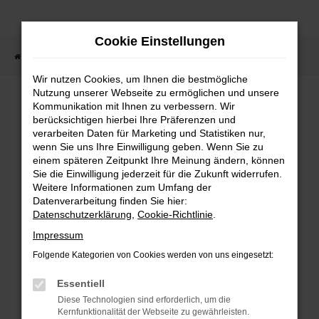
Zum
Hauptinhalt
Cookie Einstellungen
springen
Startseite
Fahrzeugsuche
Wir nutzen Cookies, um Ihnen die bestmögliche
Nutzung unserer Webseite zu ermöglichen und unsere
Kommunikation mit Ihnen zu verbessern. Wir
berücksichtigen hierbei Ihre Präferenzen und
Fehler: Network Error
verarbeiten Daten für Marketing und Statistiken nur,
wenn Sie uns Ihre Einwilligung geben. Wenn Sie zu
Beim Laden ist ein Fehler aufgetreten.
einem späteren Zeitpunkt Ihre Meinung ändern, können
Sie die Einwilligung jederzeit für die Zukunft widerrufen.
Hier sind ein paar Tipps, die dir helfen
Weitere Informationen zum Umfang der
können:
Datenverarbeitung finden Sie hier:
Datenschutzerklärung
,
Cookie-Richtlinie
.
Überprüfe deine Firewall und
Impressum
deine Internetverbindung.
Folgende Kategorien von Cookies werden von uns eingesetzt:
Laden andere Webseiten, zum
Essentiell
Beispiel deine Suchmaschine?
Diese Technologien sind erforderlich, um die
Prüfe deine
Kernfunktionalität der Webseite zu gewährleisten.