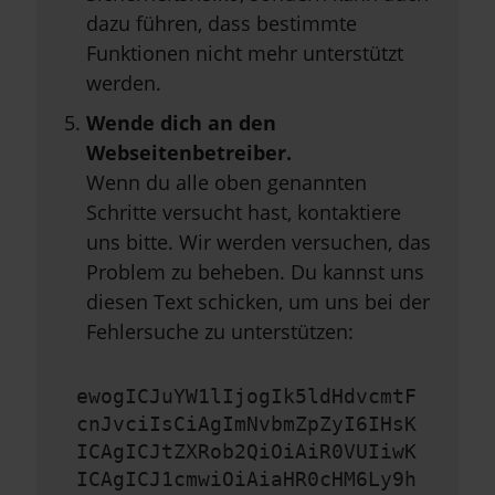
dazu führen, dass bestimmte
Funktionen nicht mehr unterstützt
werden.
Wende dich an den
Webseitenbetreiber.
Wenn du alle oben genannten
Schritte versucht hast, kontaktiere
uns bitte. Wir werden versuchen, das
Problem zu beheben. Du kannst uns
diesen Text schicken, um uns bei der
Fehlersuche zu unterstützen:
ewogICJuYW1lIjogIk5ldHdvcmtF
cnJvciIsCiAgImNvbmZpZyI6IHsK
ICAgICJtZXRob2QiOiAiR0VUIiwK
ICAgICJ1cmwiOiAiaHR0cHM6Ly9h