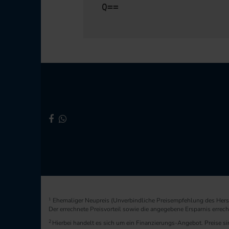
Q==
1
Ehemaliger Neupreis (Unverbindliche Preisempfehlung des Herst
Der errechnete Preisvorteil sowie die angegebene Ersparnis erre
2
Hierbei handelt es sich um ein Finanzierungs-Angebot. Preise sin