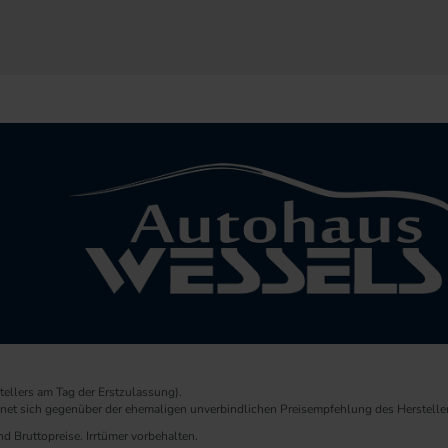
ellers am Tag der Erstzulassung).
chnet sich gegenüber der ehemaligen unverbindlichen Preisempfehlung des Herstelle
d Bruttopreise. Irrtümer vorbehalten.