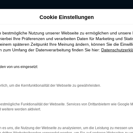
RKEN-AUTOHAUS
Cookie Einstellungen
ie bestmögliche Nutzung unserer Webseite zu ermöglichen und unsere
hierbei Ihre Präferenzen und verarbeiten Daten für Marketing und Stati
einem späteren Zeitpunkt Ihre Meinung ändern, können Sie die Einwillig
en zum Umfang der Datenverarbeitung finden Sie hier:
Datenschutzerkl
en von uns eingesetzt:
rk Error
rlich, um die Kernfunktionalität der Webseite zu gewährleisten.
treten.
r helfen können:
estmögliche Funktionalität der Webseite. Services von Drittanbietern wie Google 
und deine Internetverbindung.
eitere werden aktiviert.
m Beispiel deine Suchmaschine?
terungen.
 es uns, die Nutzung der Webseite zu analysieren, um die Leistung zu messen u