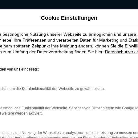
RKEN-AUTOHAUS
Cookie Einstellungen
ie bestmögliche Nutzung unserer Webseite zu ermöglichen und unsere
hierbei Ihre Präferenzen und verarbeiten Daten für Marketing und Stati
einem späteren Zeitpunkt Ihre Meinung ändern, können Sie die Einwillig
en zum Umfang der Datenverarbeitung finden Sie hier:
Datenschutzerkl
en von uns eingesetzt:
rk Error
rlich, um die Kernfunktionalität der Webseite zu gewährleisten.
treten.
r helfen können:
estmögliche Funktionalität der Webseite. Services von Drittanbietern wie Google 
und deine Internetverbindung.
eitere werden aktiviert.
m Beispiel deine Suchmaschine?
terungen.
 es uns, die Nutzung der Webseite zu analysieren, um die Leistung zu messen u