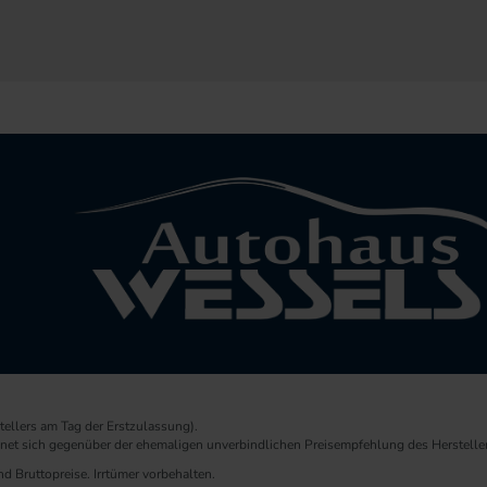
ellers am Tag der Erstzulassung).
chnet sich gegenüber der ehemaligen unverbindlichen Preisempfehlung des Herstelle
d Bruttopreise. Irrtümer vorbehalten.