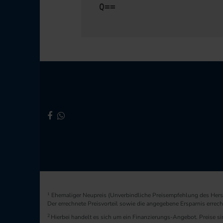
Q==
1
Ehemaliger Neupreis (Unverbindliche Preisempfehlung des Herst
Der errechnete Preisvorteil sowie die angegebene Ersparnis erre
2
Hierbei handelt es sich um ein Finanzierungs-Angebot. Preise sin