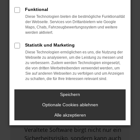
Browsererweiterungen.
Funktional
Manche Erweiterungen, wie
Diese Technologien bieten die bestmögliche Funktionalität
Werbeblocker, können das Laden
der Webseite. Services von Drittanbietern wie Google
Maps, Chats, Fahrzeugbewertungssystem und weitere
bestimmter Seiten verhindern.
werden aktiviert.
Funktioniert die Seite in einem
Statistik und Marketing
anderen Browser oder in einem
Diese Technologien ermöglichen es uns, die Nutzung der
privaten Fenster?
Webseite zu analysieren, um die Leistung zu messen und
zu verbessern. Zudem werden Technologien eingesetzt,
Starte dein Gerät neu.
die von dritten Werbetreibenden verwendet werden, um
Sie auf anderen Webseiten zu verfolgen und um Anzeigen
Das kann manchmal helfen,
zu schalten, die für Ihre Interessen relevant sind.
vorübergehende Probleme zu
beheben.
Speichern
Stelle sicher, dass dein Browser
Optionale Cookies ablehnen
und dein Betriebssystem auf dem
Alle akzeptieren
neuesten Stand sind.
Veraltete Software birgt nicht nur ein
Sicherheitsrisiko, sondern kann auch