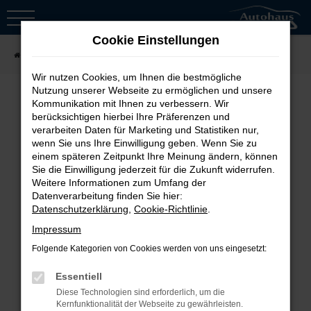
Zum
Hauptinhalt
Cookie Einstellungen
springen
Startseite
Fahrzeugsuche
Wir nutzen Cookies, um Ihnen die bestmögliche
Nutzung unserer Webseite zu ermöglichen und unsere
Kommunikation mit Ihnen zu verbessern. Wir
berücksichtigen hierbei Ihre Präferenzen und
Fehler: Network Error
verarbeiten Daten für Marketing und Statistiken nur,
wenn Sie uns Ihre Einwilligung geben. Wenn Sie zu
Beim Laden ist ein Fehler aufgetreten.
einem späteren Zeitpunkt Ihre Meinung ändern, können
Sie die Einwilligung jederzeit für die Zukunft widerrufen.
Hier sind ein paar Tipps, die dir helfen
Weitere Informationen zum Umfang der
können:
Datenverarbeitung finden Sie hier:
Datenschutzerklärung
,
Cookie-Richtlinie
.
Überprüfe deine Firewall und
Impressum
deine Internetverbindung.
Folgende Kategorien von Cookies werden von uns eingesetzt:
Laden andere Webseiten, zum
Essentiell
Beispiel deine Suchmaschine?
Diese Technologien sind erforderlich, um die
Prüfe deine
Kernfunktionalität der Webseite zu gewährleisten.