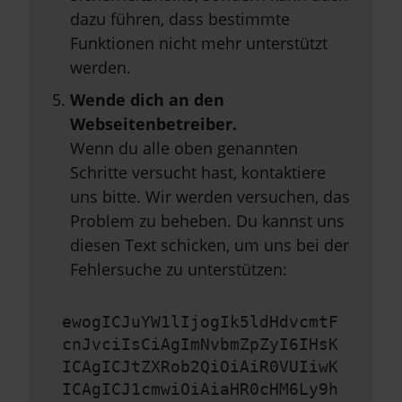
dazu führen, dass bestimmte
Funktionen nicht mehr unterstützt
werden.
Wende dich an den
Webseitenbetreiber.
Wenn du alle oben genannten
Schritte versucht hast, kontaktiere
uns bitte. Wir werden versuchen, das
Problem zu beheben. Du kannst uns
diesen Text schicken, um uns bei der
Fehlersuche zu unterstützen:
ewogICJuYW1lIjogIk5ldHdvcmtF
cnJvciIsCiAgImNvbmZpZyI6IHsK
ICAgICJtZXRob2QiOiAiR0VUIiwK
ICAgICJ1cmwiOiAiaHR0cHM6Ly9h