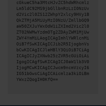
cGkueC5ha3MtcHJvZC5hdWRhcmlz
Lm5ldC92MS9jbGllbnRzLzI0NzUv
d2Vic2l0ZS12ZWhpY2xlcy9HVy1B
QkZTMjA5MiUyMzI0NzU/ZmllbGQ9
aW50ZXJuYWxOdW1iZXImd2Vic2l0
ZT02NWMwYzdmOTg2ZDAyZWM1MjUw
ZWY4YmMiLAogICAgImhlYWRlcnMi
OiB7fSwKICAgICJib2R5IjogbnVs
bCwKICAgICJleHBlY3QiOiB7CiAg
ICAgICJyZXNwb25zZVR5cGUiOiAi
IgogICAgfSwKICAgICJ0aW1lb3V0
IjogMCwKICAgICJwcm9ncmVzcyI6
IG51bGwsCiAgICAicmlza3kiOiBm
YWxzZQogIH0KfQ==