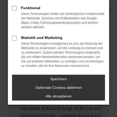
Browsererweiterungen.
Funktional
Manche Erweiterungen, wie
Diese Technologien bieten die bestmögliche Funktionalität
Werbeblocker, können das Laden
der Webseite. Services von Drittanbietern wie Google
Maps, Chats, Fahrzeugbewertungssystem und weitere
bestimmter Seiten verhindern.
werden aktiviert.
Funktioniert die Seite in einem
Statistik und Marketing
anderen Browser oder in einem
Diese Technologien ermöglichen es uns, die Nutzung der
privaten Fenster?
Webseite zu analysieren, um die Leistung zu messen und
zu verbessern. Zudem werden Technologien eingesetzt,
Starte dein Gerät neu.
die von dritten Werbetreibenden verwendet werden, um
Sie auf anderen Webseiten zu verfolgen und um Anzeigen
Das kann manchmal helfen,
zu schalten, die für Ihre Interessen relevant sind.
vorübergehende Probleme zu
beheben.
Speichern
Stelle sicher, dass dein Browser
Optionale Cookies ablehnen
und dein Betriebssystem auf dem
Alle akzeptieren
neuesten Stand sind.
Veraltete Software birgt nicht nur ein
Sicherheitsrisiko, sondern kann auch