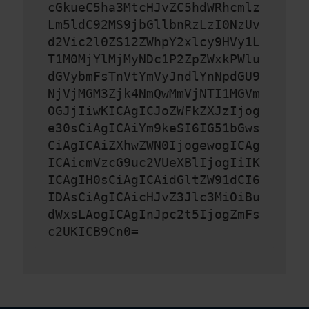
cGkueC5ha3MtcHJvZC5hdWRhcmlz
Lm5ldC92MS9jbGllbnRzLzI0NzUv
d2Vic2l0ZS12ZWhpY2xlcy9HVy1L
T1M0MjYlMjMyNDc1P2ZpZWxkPWlu
dGVybmFsTnVtYmVyJndlYnNpdGU9
NjVjMGM3Zjk4NmQwMmVjNTI1MGVm
OGJjIiwKICAgICJoZWFkZXJzIjog
e30sCiAgICAiYm9keSI6IG51bGws
CiAgICAiZXhwZWN0IjogewogICAg
ICAicmVzcG9uc2VUeXBlIjogIiIK
ICAgIH0sCiAgICAidGltZW91dCI6
IDAsCiAgICAicHJvZ3Jlc3MiOiBu
dWxsLAogICAgInJpc2t5IjogZmFs
c2UKICB9Cn0=