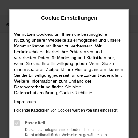
Zum
Hauptinhalt
Cookie Einstellungen
springen
Startseite
Fahrzeugsuche
Wir nutzen Cookies, um Ihnen die bestmögliche
Nutzung unserer Webseite zu ermöglichen und unsere
Kommunikation mit Ihnen zu verbessern. Wir
berücksichtigen hierbei Ihre Präferenzen und
Fehler: Network Error
verarbeiten Daten für Marketing und Statistiken nur,
wenn Sie uns Ihre Einwilligung geben. Wenn Sie zu
Beim Laden ist ein Fehler aufgetreten.
einem späteren Zeitpunkt Ihre Meinung ändern, können
Sie die Einwilligung jederzeit für die Zukunft widerrufen.
Hier sind ein paar Tipps, die dir helfen
Weitere Informationen zum Umfang der
können:
Datenverarbeitung finden Sie hier:
Datenschutzerklärung
,
Cookie-Richtlinie
.
Überprüfe deine Firewall und
Impressum
deine Internetverbindung.
Folgende Kategorien von Cookies werden von uns eingesetzt:
Laden andere Webseiten, zum
Essentiell
Beispiel deine Suchmaschine?
Diese Technologien sind erforderlich, um die
Prüfe deine
Kernfunktionalität der Webseite zu gewährleisten.