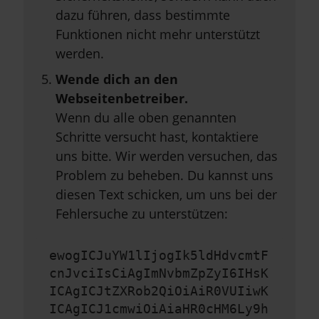
dazu führen, dass bestimmte
Funktionen nicht mehr unterstützt
werden.
Wende dich an den
Webseitenbetreiber.
Wenn du alle oben genannten
Schritte versucht hast, kontaktiere
uns bitte. Wir werden versuchen, das
Problem zu beheben. Du kannst uns
diesen Text schicken, um uns bei der
Fehlersuche zu unterstützen:
ewogICJuYW1lIjogIk5ldHdvcmtF
cnJvciIsCiAgImNvbmZpZyI6IHsK
ICAgICJtZXRob2QiOiAiR0VUIiwK
ICAgICJ1cmwiOiAiaHR0cHM6Ly9h