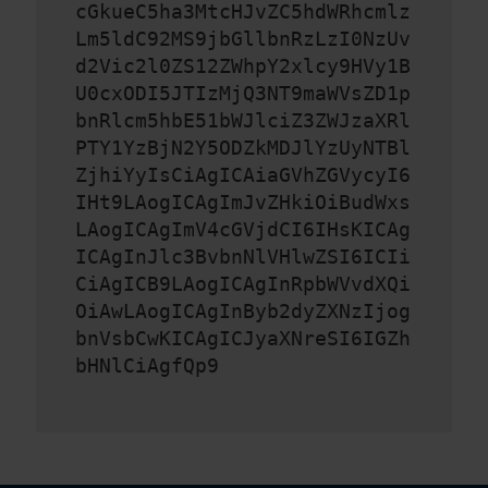
cGkueC5ha3MtcHJvZC5hdWRhcmlz
Lm5ldC92MS9jbGllbnRzLzI0NzUv
d2Vic2l0ZS12ZWhpY2xlcy9HVy1B
U0cxODI5JTIzMjQ3NT9maWVsZD1p
bnRlcm5hbE51bWJlciZ3ZWJzaXRl
PTY1YzBjN2Y5ODZkMDJlYzUyNTBl
ZjhiYyIsCiAgICAiaGVhZGVycyI6
IHt9LAogICAgImJvZHkiOiBudWxs
LAogICAgImV4cGVjdCI6IHsKICAg
ICAgInJlc3BvbnNlVHlwZSI6ICIi
CiAgICB9LAogICAgInRpbWVvdXQi
OiAwLAogICAgInByb2dyZXNzIjog
bnVsbCwKICAgICJyaXNreSI6IGZh
bHNlCiAgfQp9