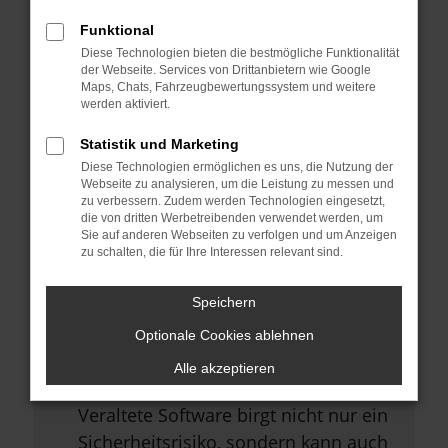
Browsererweiterungen.
Funktional
Manche Erweiterungen, wie
Diese Technologien bieten die bestmögliche Funktionalität
Werbeblocker, können das Laden
der Webseite. Services von Drittanbietern wie Google
Maps, Chats, Fahrzeugbewertungssystem und weitere
bestimmter Seiten verhindern.
werden aktiviert.
Funktioniert die Seite in einem
Statistik und Marketing
anderen Browser oder in einem
Diese Technologien ermöglichen es uns, die Nutzung der
privaten Fenster?
Webseite zu analysieren, um die Leistung zu messen und
zu verbessern. Zudem werden Technologien eingesetzt,
Starte dein Gerät neu.
die von dritten Werbetreibenden verwendet werden, um
Sie auf anderen Webseiten zu verfolgen und um Anzeigen
Das kann manchmal helfen,
zu schalten, die für Ihre Interessen relevant sind.
vorübergehende Probleme zu
beheben.
Speichern
Stelle sicher, dass dein Browser
Optionale Cookies ablehnen
und dein Betriebssystem auf dem
Alle akzeptieren
neuesten Stand sind.
Veraltete Software birgt nicht nur ein
Sicherheitsrisiko, sondern kann auch