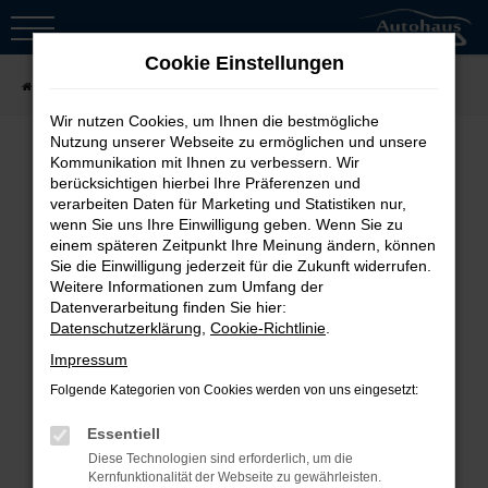
Zum
Hauptinhalt
Cookie Einstellungen
springen
Startseite
Fahrzeugsuche
Wir nutzen Cookies, um Ihnen die bestmögliche
Nutzung unserer Webseite zu ermöglichen und unsere
Kommunikation mit Ihnen zu verbessern. Wir
berücksichtigen hierbei Ihre Präferenzen und
Fehler: Network Error
verarbeiten Daten für Marketing und Statistiken nur,
wenn Sie uns Ihre Einwilligung geben. Wenn Sie zu
Beim Laden ist ein Fehler aufgetreten.
einem späteren Zeitpunkt Ihre Meinung ändern, können
Sie die Einwilligung jederzeit für die Zukunft widerrufen.
Hier sind ein paar Tipps, die dir helfen
Weitere Informationen zum Umfang der
können:
Datenverarbeitung finden Sie hier:
Datenschutzerklärung
,
Cookie-Richtlinie
.
Überprüfe deine Firewall und
Impressum
deine Internetverbindung.
Folgende Kategorien von Cookies werden von uns eingesetzt:
Laden andere Webseiten, zum
Essentiell
Beispiel deine Suchmaschine?
Diese Technologien sind erforderlich, um die
Prüfe deine
Kernfunktionalität der Webseite zu gewährleisten.