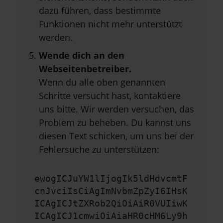
dazu führen, dass bestimmte
Funktionen nicht mehr unterstützt
werden.
Wende dich an den
Webseitenbetreiber.
Wenn du alle oben genannten
Schritte versucht hast, kontaktiere
uns bitte. Wir werden versuchen, das
Problem zu beheben. Du kannst uns
diesen Text schicken, um uns bei der
Fehlersuche zu unterstützen:
ewogICJuYW1lIjogIk5ldHdvcmtF
cnJvciIsCiAgImNvbmZpZyI6IHsK
ICAgICJtZXRob2QiOiAiR0VUIiwK
ICAgICJ1cmwiOiAiaHR0cHM6Ly9h