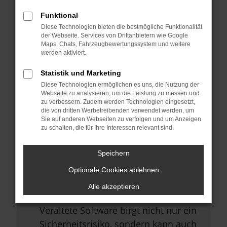
Browsererweiterungen.
Funktional
Manche Erweiterungen, wie
Diese Technologien bieten die bestmögliche Funktionalität
Werbeblocker, können das Laden
der Webseite. Services von Drittanbietern wie Google
Maps, Chats, Fahrzeugbewertungssystem und weitere
bestimmter Seiten verhindern.
werden aktiviert.
Funktioniert die Seite in einem
Statistik und Marketing
anderen Browser oder in einem
Diese Technologien ermöglichen es uns, die Nutzung der
privaten Fenster?
Webseite zu analysieren, um die Leistung zu messen und
zu verbessern. Zudem werden Technologien eingesetzt,
Starte dein Gerät neu.
die von dritten Werbetreibenden verwendet werden, um
Sie auf anderen Webseiten zu verfolgen und um Anzeigen
Das kann manchmal helfen,
zu schalten, die für Ihre Interessen relevant sind.
vorübergehende Probleme zu
beheben.
Speichern
Stelle sicher, dass dein Browser
Optionale Cookies ablehnen
und dein Betriebssystem auf dem
Alle akzeptieren
neuesten Stand sind.
Veraltete Software birgt nicht nur ein
Sicherheitsrisiko, sondern kann auch