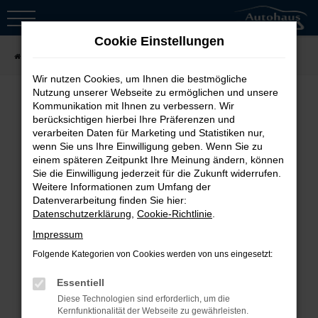
Zum
Hauptinhalt
Cookie Einstellungen
springen
Startseite
Fahrzeugsuche
Wir nutzen Cookies, um Ihnen die bestmögliche
Nutzung unserer Webseite zu ermöglichen und unsere
Kommunikation mit Ihnen zu verbessern. Wir
berücksichtigen hierbei Ihre Präferenzen und
Fehler: Network Error
verarbeiten Daten für Marketing und Statistiken nur,
wenn Sie uns Ihre Einwilligung geben. Wenn Sie zu
Beim Laden ist ein Fehler aufgetreten.
einem späteren Zeitpunkt Ihre Meinung ändern, können
Sie die Einwilligung jederzeit für die Zukunft widerrufen.
Hier sind ein paar Tipps, die dir helfen
Weitere Informationen zum Umfang der
können:
Datenverarbeitung finden Sie hier:
Datenschutzerklärung
,
Cookie-Richtlinie
.
Überprüfe deine Firewall und
Impressum
deine Internetverbindung.
Folgende Kategorien von Cookies werden von uns eingesetzt:
Laden andere Webseiten, zum
Essentiell
Beispiel deine Suchmaschine?
Diese Technologien sind erforderlich, um die
Prüfe deine
Kernfunktionalität der Webseite zu gewährleisten.