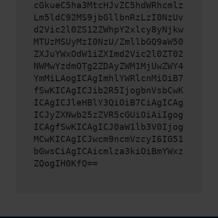
cGkueC5ha3MtcHJvZC5hdWRhcmlz
Lm5ldC92MS9jbGllbnRzLzI0NzUv
d2Vic2l0ZS12ZWhpY2xlcy8yNjkw
MTUzMSUyMzI0NzU/ZmllbGQ9aW50
ZXJuYWxOdW1iZXImd2Vic2l0ZT02
NWMwYzdmOTg2ZDAyZWM1MjUwZWY4
YmMiLAogICAgImhlYWRlcnMiOiB7
fSwKICAgICJib2R5IjogbnVsbCwK
ICAgICJleHBlY3QiOiB7CiAgICAg
ICJyZXNwb25zZVR5cGUiOiAiIgog
ICAgfSwKICAgICJ0aW1lb3V0Ijog
MCwKICAgICJwcm9ncmVzcyI6IG51
bGwsCiAgICAicmlza3kiOiBmYWxz
ZQogIH0KfQ==