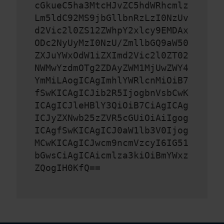
cGkueC5ha3MtcHJvZC5hdWRhcmlz
Lm5ldC92MS9jbGllbnRzLzI0NzUv
d2Vic2l0ZS12ZWhpY2xlcy9EMDAx
ODc2NyUyMzI0NzU/ZmllbGQ9aW50
ZXJuYWxOdW1iZXImd2Vic2l0ZT02
NWMwYzdmOTg2ZDAyZWM1MjUwZWY4
YmMiLAogICAgImhlYWRlcnMiOiB7
fSwKICAgICJib2R5IjogbnVsbCwK
ICAgICJleHBlY3QiOiB7CiAgICAg
ICJyZXNwb25zZVR5cGUiOiAiIgog
ICAgfSwKICAgICJ0aW1lb3V0Ijog
MCwKICAgICJwcm9ncmVzcyI6IG51
bGwsCiAgICAicmlza3kiOiBmYWxz
ZQogIH0KfQ==