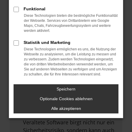
Browsererweiterungen.
Funktional
Manche Erweiterungen, wie
Diese Technologien bieten die bestmögliche Funktionalität
Werbeblocker, können das Laden
der Webseite. Services von Drittanbietern wie Google
Maps, Chats, Fahrzeugbewertungssystem und weitere
bestimmter Seiten verhindern.
werden aktiviert.
Funktioniert die Seite in einem
Statistik und Marketing
anderen Browser oder in einem
Diese Technologien ermöglichen es uns, die Nutzung der
privaten Fenster?
Webseite zu analysieren, um die Leistung zu messen und
zu verbessern. Zudem werden Technologien eingesetzt,
Starte dein Gerät neu.
die von dritten Werbetreibenden verwendet werden, um
Sie auf anderen Webseiten zu verfolgen und um Anzeigen
Das kann manchmal helfen,
zu schalten, die für Ihre Interessen relevant sind.
vorübergehende Probleme zu
beheben.
Speichern
Stelle sicher, dass dein Browser
Optionale Cookies ablehnen
und dein Betriebssystem auf dem
Alle akzeptieren
neuesten Stand sind.
Veraltete Software birgt nicht nur ein
Sicherheitsrisiko, sondern kann auch