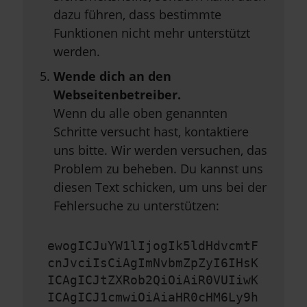
dazu führen, dass bestimmte
Funktionen nicht mehr unterstützt
werden.
Wende dich an den
Webseitenbetreiber.
Wenn du alle oben genannten
Schritte versucht hast, kontaktiere
uns bitte. Wir werden versuchen, das
Problem zu beheben. Du kannst uns
diesen Text schicken, um uns bei der
Fehlersuche zu unterstützen:
ewogICJuYW1lIjogIk5ldHdvcmtF
cnJvciIsCiAgImNvbmZpZyI6IHsK
ICAgICJtZXRob2QiOiAiR0VUIiwK
ICAgICJ1cmwiOiAiaHR0cHM6Ly9h