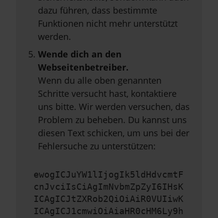
dazu führen, dass bestimmte
Funktionen nicht mehr unterstützt
werden.
Wende dich an den
Webseitenbetreiber.
Wenn du alle oben genannten
Schritte versucht hast, kontaktiere
uns bitte. Wir werden versuchen, das
Problem zu beheben. Du kannst uns
diesen Text schicken, um uns bei der
Fehlersuche zu unterstützen:
ewogICJuYW1lIjogIk5ldHdvcmtF
cnJvciIsCiAgImNvbmZpZyI6IHsK
ICAgICJtZXRob2QiOiAiR0VUIiwK
ICAgICJ1cmwiOiAiaHR0cHM6Ly9h