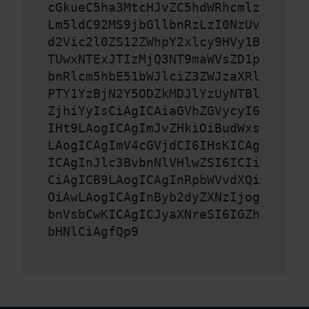
cGkueC5ha3MtcHJvZC5hdWRhcmlz
Lm5ldC92MS9jbGllbnRzLzI0NzUv
d2Vic2l0ZS12ZWhpY2xlcy9HVy1B
TUwxNTExJTIzMjQ3NT9maWVsZD1p
bnRlcm5hbE51bWJlciZ3ZWJzaXRl
PTY1YzBjN2Y5ODZkMDJlYzUyNTBl
ZjhiYyIsCiAgICAiaGVhZGVycyI6
IHt9LAogICAgImJvZHkiOiBudWxs
LAogICAgImV4cGVjdCI6IHsKICAg
ICAgInJlc3BvbnNlVHlwZSI6ICIi
CiAgICB9LAogICAgInRpbWVvdXQi
OiAwLAogICAgInByb2dyZXNzIjog
bnVsbCwKICAgICJyaXNreSI6IGZh
bHNlCiAgfQp9