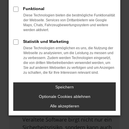
Browsererweiterungen.
Funktional
Manche Erweiterungen, wie
Diese Technologien bieten die bestmögliche Funktionalität
Werbeblocker, können das Laden
der Webseite. Services von Drittanbietern wie Google
Maps, Chats, Fahrzeugbewertungssystem und weitere
bestimmter Seiten verhindern.
werden aktiviert.
Funktioniert die Seite in einem
Statistik und Marketing
anderen Browser oder in einem
Diese Technologien ermöglichen es uns, die Nutzung der
privaten Fenster?
Webseite zu analysieren, um die Leistung zu messen und
zu verbessern. Zudem werden Technologien eingesetzt,
Starte dein Gerät neu.
die von dritten Werbetreibenden verwendet werden, um
Sie auf anderen Webseiten zu verfolgen und um Anzeigen
Das kann manchmal helfen,
zu schalten, die für Ihre Interessen relevant sind.
vorübergehende Probleme zu
beheben.
Speichern
Stelle sicher, dass dein Browser
Optionale Cookies ablehnen
und dein Betriebssystem auf dem
Alle akzeptieren
neuesten Stand sind.
Veraltete Software birgt nicht nur ein
Sicherheitsrisiko, sondern kann auch