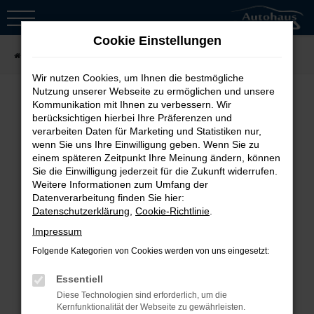
Zum
Hauptinhalt
Cookie Einstellungen
springen
Startseite
Fahrzeugsuche
Wir nutzen Cookies, um Ihnen die bestmögliche
Nutzung unserer Webseite zu ermöglichen und unsere
Kommunikation mit Ihnen zu verbessern. Wir
berücksichtigen hierbei Ihre Präferenzen und
Fehler: Network Error
verarbeiten Daten für Marketing und Statistiken nur,
wenn Sie uns Ihre Einwilligung geben. Wenn Sie zu
Beim Laden ist ein Fehler aufgetreten.
einem späteren Zeitpunkt Ihre Meinung ändern, können
Sie die Einwilligung jederzeit für die Zukunft widerrufen.
Hier sind ein paar Tipps, die dir helfen
Weitere Informationen zum Umfang der
können:
Datenverarbeitung finden Sie hier:
Datenschutzerklärung
,
Cookie-Richtlinie
.
Überprüfe deine Firewall und
Impressum
deine Internetverbindung.
Folgende Kategorien von Cookies werden von uns eingesetzt:
Laden andere Webseiten, zum
Essentiell
Beispiel deine Suchmaschine?
Diese Technologien sind erforderlich, um die
Prüfe deine
Kernfunktionalität der Webseite zu gewährleisten.