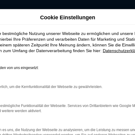
RKEN-AUTOHAUS
Cookie Einstellungen
ie bestmögliche Nutzung unserer Webseite zu ermöglichen und unsere
hierbei Ihre Präferenzen und verarbeiten Daten für Marketing und Stati
einem späteren Zeitpunkt Ihre Meinung ändern, können Sie die Einwillig
en zum Umfang der Datenverarbeitung finden Sie hier:
Datenschutzerkl
en von uns eingesetzt:
rk Error
rlich, um die Kernfunktionalität der Webseite zu gewährleisten.
treten.
r helfen können:
estmögliche Funktionalität der Webseite. Services von Drittanbietern wie Google 
und deine Internetverbindung.
eitere werden aktiviert.
m Beispiel deine Suchmaschine?
terungen.
 es uns, die Nutzung der Webseite zu analysieren, um die Leistung zu messen u