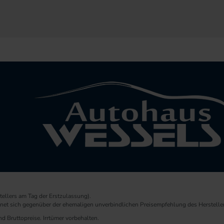
ellers am Tag der Erstzulassung).
chnet sich gegenüber der ehemaligen unverbindlichen Preisempfehlung des Herstelle
d Bruttopreise. Irrtümer vorbehalten.