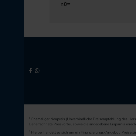
n0=
1
Ehemaliger Neupreis (Unverbindliche Preisempfehlung des Herst
Der errechnete Preisvorteil sowie die angegebene Ersparnis erre
2
Hierbei handelt es sich um ein Finanzierungs-Angebot. Preise sin