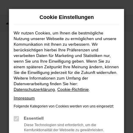
Zum
Hauptinhalt
Cookie Einstellungen
springen
Startseite
Fahrzeugsuche
Wir nutzen Cookies, um Ihnen die bestmögliche
Nutzung unserer Webseite zu ermöglichen und unsere
Kommunikation mit Ihnen zu verbessern. Wir
berücksichtigen hierbei Ihre Präferenzen und
Fehler: Network Error
verarbeiten Daten für Marketing und Statistiken nur,
wenn Sie uns Ihre Einwilligung geben. Wenn Sie zu
Beim Laden ist ein Fehler aufgetreten.
einem späteren Zeitpunkt Ihre Meinung ändern, können
Sie die Einwilligung jederzeit für die Zukunft widerrufen.
Hier sind ein paar Tipps, die dir helfen
Weitere Informationen zum Umfang der
können:
Datenverarbeitung finden Sie hier:
Datenschutzerklärung
,
Cookie-Richtlinie
.
Überprüfe deine Firewall und
Impressum
deine Internetverbindung.
Folgende Kategorien von Cookies werden von uns eingesetzt:
Laden andere Webseiten, zum
Essentiell
Beispiel deine Suchmaschine?
Diese Technologien sind erforderlich, um die
Prüfe deine
Kernfunktionalität der Webseite zu gewährleisten.