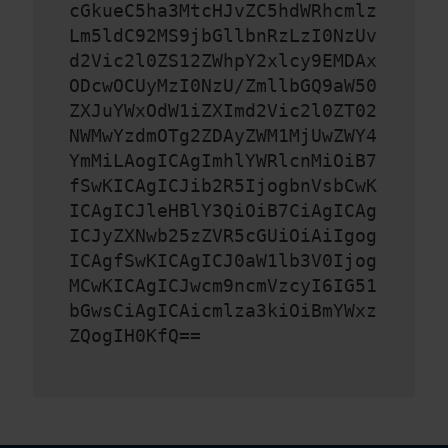
cGkueC5ha3MtcHJvZC5hdWRhcmlz
Lm5ldC92MS9jbGllbnRzLzI0NzUv
d2Vic2l0ZS12ZWhpY2xlcy9EMDAx
ODcwOCUyMzI0NzU/ZmllbGQ9aW50
ZXJuYWxOdW1iZXImd2Vic2l0ZT02
NWMwYzdmOTg2ZDAyZWM1MjUwZWY4
YmMiLAogICAgImhlYWRlcnMiOiB7
fSwKICAgICJib2R5IjogbnVsbCwK
ICAgICJleHBlY3QiOiB7CiAgICAg
ICJyZXNwb25zZVR5cGUiOiAiIgog
ICAgfSwKICAgICJ0aW1lb3V0Ijog
MCwKICAgICJwcm9ncmVzcyI6IG51
bGwsCiAgICAicmlza3kiOiBmYWxz
ZQogIH0KfQ==