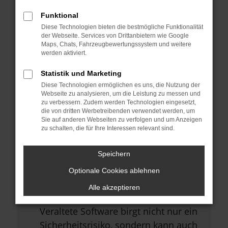
Browsererweiterungen.
Funktional
Manche Erweiterungen, wie
Diese Technologien bieten die bestmögliche Funktionalität
Werbeblocker, können das Laden
der Webseite. Services von Drittanbietern wie Google
Maps, Chats, Fahrzeugbewertungssystem und weitere
bestimmter Seiten verhindern.
werden aktiviert.
Funktioniert die Seite in einem
Statistik und Marketing
anderen Browser oder in einem
Diese Technologien ermöglichen es uns, die Nutzung der
privaten Fenster?
Webseite zu analysieren, um die Leistung zu messen und
zu verbessern. Zudem werden Technologien eingesetzt,
Starte dein Gerät neu.
die von dritten Werbetreibenden verwendet werden, um
Sie auf anderen Webseiten zu verfolgen und um Anzeigen
Das kann manchmal helfen,
zu schalten, die für Ihre Interessen relevant sind.
vorübergehende Probleme zu
beheben.
Speichern
Stelle sicher, dass dein Browser
Optionale Cookies ablehnen
und dein Betriebssystem auf dem
Alle akzeptieren
neuesten Stand sind.
Veraltete Software birgt nicht nur ein
Sicherheitsrisiko, sondern kann auch