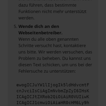
dazu führen, dass bestimmte
Funktionen nicht mehr unterstützt
werden.
Wende dich an den
Webseitenbetreiber.
Wenn du alle oben genannten
Schritte versucht hast, kontaktiere
uns bitte. Wir werden versuchen, das
Problem zu beheben. Du kannst uns
diesen Text schicken, um uns bei der
Fehlersuche zu unterstützen:
ewogICJuYW1lIjogIk5ldHdvcmtF
cnJvciIsCiAgImNvbmZpZyI6IHsK
ICAgICJtZXRob2QiOiAiR0VUIiwK
ICAgICJ1cmwiOiAiaHR0cHM6Ly9h