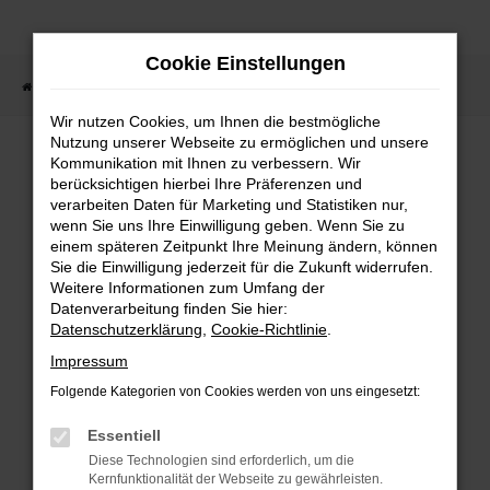
Zum
Hauptinhalt
Cookie Einstellungen
springen
Startseite
Fahrzeugsuche
Wir nutzen Cookies, um Ihnen die bestmögliche
Nutzung unserer Webseite zu ermöglichen und unsere
Kommunikation mit Ihnen zu verbessern. Wir
berücksichtigen hierbei Ihre Präferenzen und
Fehler: Network Error
verarbeiten Daten für Marketing und Statistiken nur,
wenn Sie uns Ihre Einwilligung geben. Wenn Sie zu
Beim Laden ist ein Fehler aufgetreten.
einem späteren Zeitpunkt Ihre Meinung ändern, können
Sie die Einwilligung jederzeit für die Zukunft widerrufen.
Hier sind ein paar Tipps, die dir helfen
Weitere Informationen zum Umfang der
können:
Datenverarbeitung finden Sie hier:
Datenschutzerklärung
,
Cookie-Richtlinie
.
Überprüfe deine Firewall und
Impressum
deine Internetverbindung.
Folgende Kategorien von Cookies werden von uns eingesetzt:
Laden andere Webseiten, zum
Essentiell
Beispiel deine Suchmaschine?
Diese Technologien sind erforderlich, um die
Prüfe deine
Kernfunktionalität der Webseite zu gewährleisten.