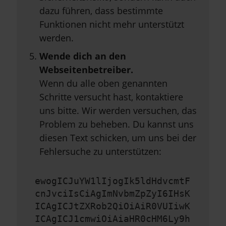
dazu führen, dass bestimmte
Funktionen nicht mehr unterstützt
werden.
Wende dich an den
Webseitenbetreiber.
Wenn du alle oben genannten
Schritte versucht hast, kontaktiere
uns bitte. Wir werden versuchen, das
Problem zu beheben. Du kannst uns
diesen Text schicken, um uns bei der
Fehlersuche zu unterstützen:
ewogICJuYW1lIjogIk5ldHdvcmtF
cnJvciIsCiAgImNvbmZpZyI6IHsK
ICAgICJtZXRob2QiOiAiR0VUIiwK
ICAgICJ1cmwiOiAiaHR0cHM6Ly9h