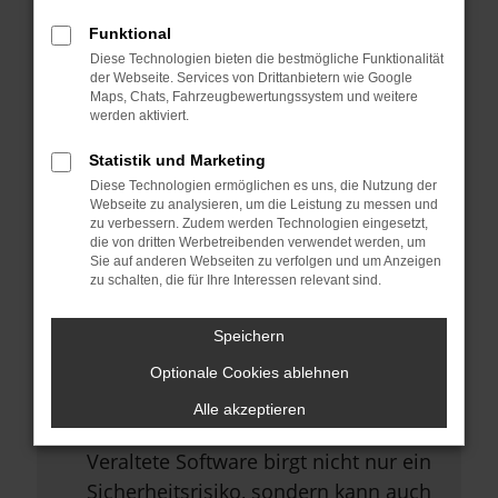
Browsererweiterungen.
Funktional
Manche Erweiterungen, wie
Diese Technologien bieten die bestmögliche Funktionalität
Werbeblocker, können das Laden
der Webseite. Services von Drittanbietern wie Google
Maps, Chats, Fahrzeugbewertungssystem und weitere
bestimmter Seiten verhindern.
werden aktiviert.
Funktioniert die Seite in einem
Statistik und Marketing
anderen Browser oder in einem
Diese Technologien ermöglichen es uns, die Nutzung der
privaten Fenster?
Webseite zu analysieren, um die Leistung zu messen und
zu verbessern. Zudem werden Technologien eingesetzt,
Starte dein Gerät neu.
die von dritten Werbetreibenden verwendet werden, um
Sie auf anderen Webseiten zu verfolgen und um Anzeigen
Das kann manchmal helfen,
zu schalten, die für Ihre Interessen relevant sind.
vorübergehende Probleme zu
beheben.
Speichern
Stelle sicher, dass dein Browser
Optionale Cookies ablehnen
und dein Betriebssystem auf dem
Alle akzeptieren
neuesten Stand sind.
Veraltete Software birgt nicht nur ein
Sicherheitsrisiko, sondern kann auch