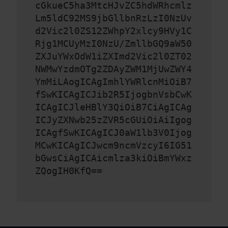
cGkueC5ha3MtcHJvZC5hdWRhcmlz
Lm5ldC92MS9jbGllbnRzLzI0NzUv
d2Vic2l0ZS12ZWhpY2xlcy9HVy1C
Rjg1MCUyMzI0NzU/ZmllbGQ9aW50
ZXJuYWxOdW1iZXImd2Vic2l0ZT02
NWMwYzdmOTg2ZDAyZWM1MjUwZWY4
YmMiLAogICAgImhlYWRlcnMiOiB7
fSwKICAgICJib2R5IjogbnVsbCwK
ICAgICJleHBlY3QiOiB7CiAgICAg
ICJyZXNwb25zZVR5cGUiOiAiIgog
ICAgfSwKICAgICJ0aW1lb3V0Ijog
MCwKICAgICJwcm9ncmVzcyI6IG51
bGwsCiAgICAicmlza3kiOiBmYWxz
ZQogIH0KfQ==