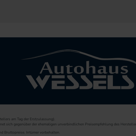
ellers am Tag der Erstzulassung).
chnet sich gegenüber der ehemaligen unverbindlichen Preisempfehlung des Herstelle
d Bruttopreise. Irrtümer vorbehalten.