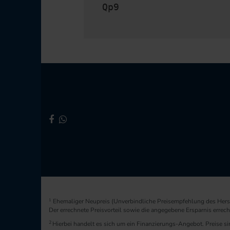
Qp9
1
Ehemaliger Neupreis (Unverbindliche Preisempfehlung des Herst
Der errechnete Preisvorteil sowie die angegebene Ersparnis erre
2
Hierbei handelt es sich um ein Finanzierungs-Angebot. Preise sin