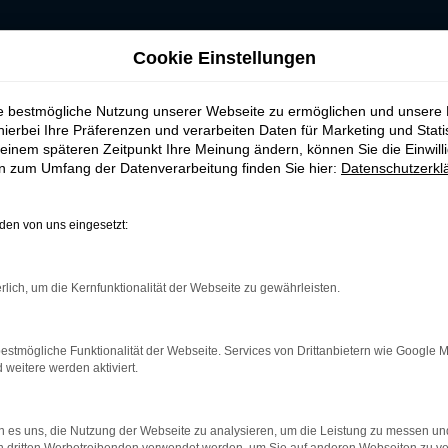
RKEN-AUTOHAUS
Cookie Einstellungen
ie bestmögliche Nutzung unserer Webseite zu ermöglichen und unsere
hierbei Ihre Präferenzen und verarbeiten Daten für Marketing und Stati
einem späteren Zeitpunkt Ihre Meinung ändern, können Sie die Einwillig
en zum Umfang der Datenverarbeitung finden Sie hier:
Datenschutzerkl
en von uns eingesetzt:
rk Error
rlich, um die Kernfunktionalität der Webseite zu gewährleisten.
treten.
r helfen können:
estmögliche Funktionalität der Webseite. Services von Drittanbietern wie Google 
und deine Internetverbindung.
eitere werden aktiviert.
m Beispiel deine Suchmaschine?
terungen.
 es uns, die Nutzung der Webseite zu analysieren, um die Leistung zu messen u