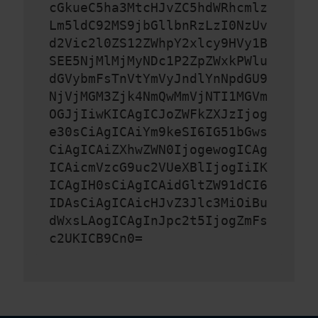
cGkueC5ha3MtcHJvZC5hdWRhcmlz
Lm5ldC92MS9jbGllbnRzLzI0NzUv
d2Vic2l0ZS12ZWhpY2xlcy9HVy1B
SEE5NjMlMjMyNDc1P2ZpZWxkPWlu
dGVybmFsTnVtYmVyJndlYnNpdGU9
NjVjMGM3Zjk4NmQwMmVjNTI1MGVm
OGJjIiwKICAgICJoZWFkZXJzIjog
e30sCiAgICAiYm9keSI6IG51bGws
CiAgICAiZXhwZWN0IjogewogICAg
ICAicmVzcG9uc2VUeXBlIjogIiIK
ICAgIH0sCiAgICAidGltZW91dCI6
IDAsCiAgICAicHJvZ3Jlc3MiOiBu
dWxsLAogICAgInJpc2t5IjogZmFs
c2UKICB9Cn0=