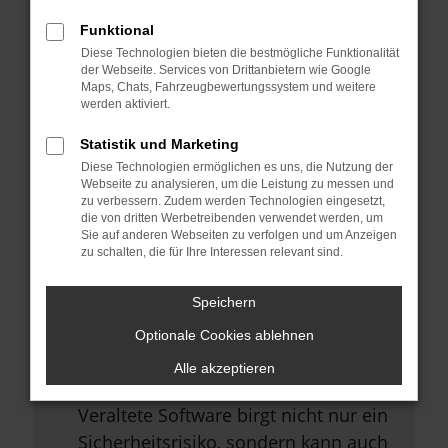
Browsererweiterungen.
Funktional
Manche Erweiterungen, wie
Diese Technologien bieten die bestmögliche Funktionalität
Werbeblocker, können das Laden
der Webseite. Services von Drittanbietern wie Google
Maps, Chats, Fahrzeugbewertungssystem und weitere
bestimmter Seiten verhindern.
werden aktiviert.
Funktioniert die Seite in einem
Statistik und Marketing
anderen Browser oder in einem
Diese Technologien ermöglichen es uns, die Nutzung der
privaten Fenster?
Webseite zu analysieren, um die Leistung zu messen und
zu verbessern. Zudem werden Technologien eingesetzt,
Starte dein Gerät neu.
die von dritten Werbetreibenden verwendet werden, um
Sie auf anderen Webseiten zu verfolgen und um Anzeigen
Das kann manchmal helfen,
zu schalten, die für Ihre Interessen relevant sind.
vorübergehende Probleme zu
beheben.
Speichern
Stelle sicher, dass dein Browser
Optionale Cookies ablehnen
und dein Betriebssystem auf dem
Alle akzeptieren
neuesten Stand sind.
Veraltete Software birgt nicht nur ein
Sicherheitsrisiko, sondern kann auch