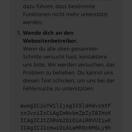
dazu führen, dass bestimmte
Funktionen nicht mehr unterstützt
werden.
Wende dich an den
Webseitenbetreiber.
Wenn du alle oben genannten
Schritte versucht hast, kontaktiere
uns bitte. Wir werden versuchen, das
Problem zu beheben. Du kannst uns
diesen Text schicken, um uns bei der
Fehlersuche zu unterstützen:
ewogICJuYW1lIjogIk5ldHdvcmtF
cnJvciIsCiAgImNvbmZpZyI6IHsK
ICAgICJtZXRob2QiOiAiR0VUIiwK
ICAgICJ1cmwiOiAiaHR0cHM6Ly9h