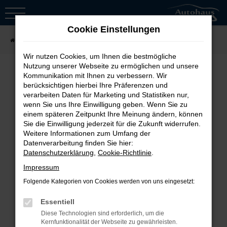
Zum
Hauptinhalt
Cookie Einstellungen
springen
Startseite
Fahrzeugsuche
Wir nutzen Cookies, um Ihnen die bestmögliche
Nutzung unserer Webseite zu ermöglichen und unsere
Kommunikation mit Ihnen zu verbessern. Wir
berücksichtigen hierbei Ihre Präferenzen und
Fehler: Network Error
verarbeiten Daten für Marketing und Statistiken nur,
wenn Sie uns Ihre Einwilligung geben. Wenn Sie zu
Beim Laden ist ein Fehler aufgetreten.
einem späteren Zeitpunkt Ihre Meinung ändern, können
Sie die Einwilligung jederzeit für die Zukunft widerrufen.
Hier sind ein paar Tipps, die dir helfen
Weitere Informationen zum Umfang der
können:
Datenverarbeitung finden Sie hier:
Datenschutzerklärung
,
Cookie-Richtlinie
.
Überprüfe deine Firewall und
Impressum
deine Internetverbindung.
Folgende Kategorien von Cookies werden von uns eingesetzt:
Laden andere Webseiten, zum
Essentiell
Beispiel deine Suchmaschine?
Diese Technologien sind erforderlich, um die
Prüfe deine
Kernfunktionalität der Webseite zu gewährleisten.