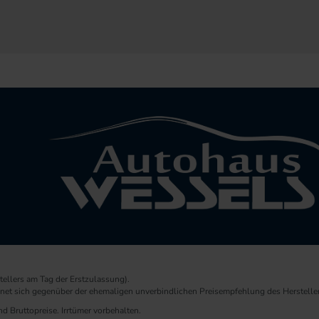
ellers am Tag der Erstzulassung).
chnet sich gegenüber der ehemaligen unverbindlichen Preisempfehlung des Herstelle
d Bruttopreise. Irrtümer vorbehalten.