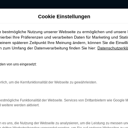
RKEN-AUTOHAUS
Cookie Einstellungen
ie bestmögliche Nutzung unserer Webseite zu ermöglichen und unsere
hierbei Ihre Präferenzen und verarbeiten Daten für Marketing und Stati
einem späteren Zeitpunkt Ihre Meinung ändern, können Sie die Einwillig
en zum Umfang der Datenverarbeitung finden Sie hier:
Datenschutzerkl
en von uns eingesetzt:
rk Error
rlich, um die Kernfunktionalität der Webseite zu gewährleisten.
treten.
r helfen können:
estmögliche Funktionalität der Webseite. Services von Drittanbietern wie Google 
und deine Internetverbindung.
eitere werden aktiviert.
m Beispiel deine Suchmaschine?
terungen.
 es uns, die Nutzung der Webseite zu analysieren, um die Leistung zu messen u