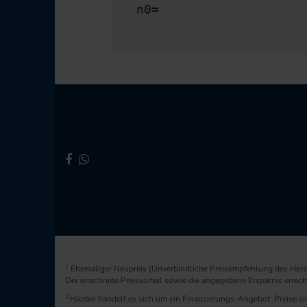
n0=
1
Ehemaliger Neupreis (Unverbindliche Preisempfehlung des Herst
Der errechnete Preisvorteil sowie die angegebene Ersparnis erre
2
Hierbei handelt es sich um ein Finanzierungs-Angebot. Preise sin