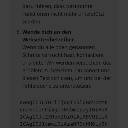
dazu führen, dass bestimmte
Funktionen nicht mehr unterstützt
werden.
Wende dich an den
Webseitenbetreiber.
Wenn du alle oben genannten
Schritte versucht hast, kontaktiere
uns bitte. Wir werden versuchen, das
Problem zu beheben. Du kannst uns
diesen Text schicken, um uns bei der
Fehlersuche zu unterstützen:
ewogICJuYW1lIjogIk5ldHdvcmtF
cnJvciIsCiAgImNvbmZpZyI6IHsK
ICAgICJtZXRob2QiOiAiR0VUIiwK
ICAgICJ1cmwiOiAiaHR0cHM6Ly9h