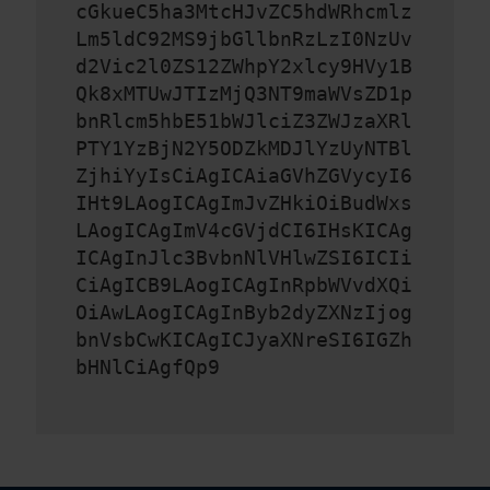
cGkueC5ha3MtcHJvZC5hdWRhcmlz
Lm5ldC92MS9jbGllbnRzLzI0NzUv
d2Vic2l0ZS12ZWhpY2xlcy9HVy1B
Qk8xMTUwJTIzMjQ3NT9maWVsZD1p
bnRlcm5hbE51bWJlciZ3ZWJzaXRl
PTY1YzBjN2Y5ODZkMDJlYzUyNTBl
ZjhiYyIsCiAgICAiaGVhZGVycyI6
IHt9LAogICAgImJvZHkiOiBudWxs
LAogICAgImV4cGVjdCI6IHsKICAg
ICAgInJlc3BvbnNlVHlwZSI6ICIi
CiAgICB9LAogICAgInRpbWVvdXQi
OiAwLAogICAgInByb2dyZXNzIjog
bnVsbCwKICAgICJyaXNreSI6IGZh
bHNlCiAgfQp9