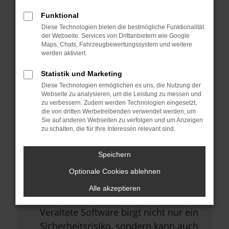
Browsererweiterungen.
Funktional
Manche Erweiterungen, wie
Diese Technologien bieten die bestmögliche Funktionalität
Werbeblocker, können das Laden
der Webseite. Services von Drittanbietern wie Google
Maps, Chats, Fahrzeugbewertungssystem und weitere
bestimmter Seiten verhindern.
werden aktiviert.
Funktioniert die Seite in einem
Statistik und Marketing
anderen Browser oder in einem
Diese Technologien ermöglichen es uns, die Nutzung der
privaten Fenster?
Webseite zu analysieren, um die Leistung zu messen und
zu verbessern. Zudem werden Technologien eingesetzt,
Starte dein Gerät neu.
die von dritten Werbetreibenden verwendet werden, um
Sie auf anderen Webseiten zu verfolgen und um Anzeigen
Das kann manchmal helfen,
zu schalten, die für Ihre Interessen relevant sind.
vorübergehende Probleme zu
beheben.
Speichern
Stelle sicher, dass dein Browser
Optionale Cookies ablehnen
und dein Betriebssystem auf dem
Alle akzeptieren
neuesten Stand sind.
Veraltete Software birgt nicht nur ein
Sicherheitsrisiko, sondern kann auch