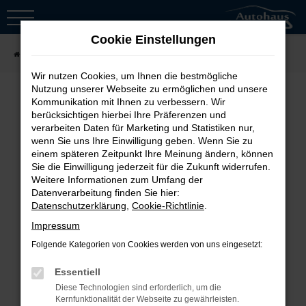
Zum
Hauptinhalt
Cookie Einstellungen
springen
Startseite
Fahrzeugsuche
Wir nutzen Cookies, um Ihnen die bestmögliche
Nutzung unserer Webseite zu ermöglichen und unsere
Kommunikation mit Ihnen zu verbessern. Wir
berücksichtigen hierbei Ihre Präferenzen und
Fehler: Network Error
verarbeiten Daten für Marketing und Statistiken nur,
wenn Sie uns Ihre Einwilligung geben. Wenn Sie zu
Beim Laden ist ein Fehler aufgetreten.
einem späteren Zeitpunkt Ihre Meinung ändern, können
Sie die Einwilligung jederzeit für die Zukunft widerrufen.
Hier sind ein paar Tipps, die dir helfen
Weitere Informationen zum Umfang der
können:
Datenverarbeitung finden Sie hier:
Datenschutzerklärung
,
Cookie-Richtlinie
.
Überprüfe deine Firewall und
Impressum
deine Internetverbindung.
Folgende Kategorien von Cookies werden von uns eingesetzt:
Laden andere Webseiten, zum
Essentiell
Beispiel deine Suchmaschine?
Diese Technologien sind erforderlich, um die
Prüfe deine
Kernfunktionalität der Webseite zu gewährleisten.