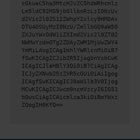
cGkueC5ha3MtcHJvZC5hdWRhcmlz
Lm5ldC92MS9jbGllbnRzLzI0NzUv
d2Vic2l0ZS12ZWhpY2xlcy9HMDAx
OTU4OSUyMzI0NzU/ZmllbGQ9aW50
ZXJuYWxOdW1iZXImd2Vic2l0ZT02
NWMwYzdmOTg2ZDAyZWM1MjUwZWY4
YmMiLAogICAgImhlYWRlcnMiOiB7
fSwKICAgICJib2R5IjogbnVsbCwK
ICAgICJleHBlY3QiOiB7CiAgICAg
ICJyZXNwb25zZVR5cGUiOiAiIgog
ICAgfSwKICAgICJ0aW1lb3V0Ijog
MCwKICAgICJwcm9ncmVzcyI6IG51
bGwsCiAgICAicmlza3kiOiBmYWxz
ZQogIH0KfQ==