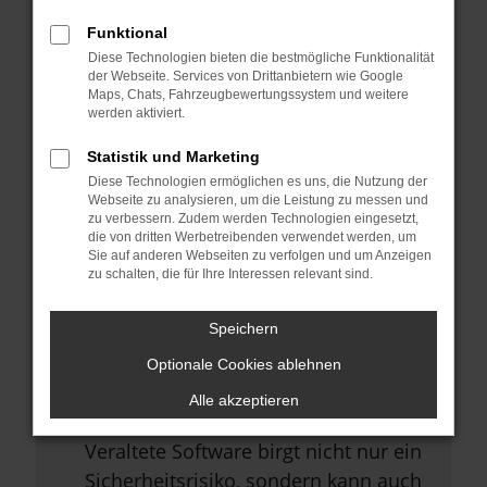
Browsererweiterungen.
Funktional
Manche Erweiterungen, wie
Diese Technologien bieten die bestmögliche Funktionalität
Werbeblocker, können das Laden
der Webseite. Services von Drittanbietern wie Google
Maps, Chats, Fahrzeugbewertungssystem und weitere
bestimmter Seiten verhindern.
werden aktiviert.
Funktioniert die Seite in einem
Statistik und Marketing
anderen Browser oder in einem
Diese Technologien ermöglichen es uns, die Nutzung der
privaten Fenster?
Webseite zu analysieren, um die Leistung zu messen und
zu verbessern. Zudem werden Technologien eingesetzt,
Starte dein Gerät neu.
die von dritten Werbetreibenden verwendet werden, um
Sie auf anderen Webseiten zu verfolgen und um Anzeigen
Das kann manchmal helfen,
zu schalten, die für Ihre Interessen relevant sind.
vorübergehende Probleme zu
beheben.
Speichern
Stelle sicher, dass dein Browser
Optionale Cookies ablehnen
und dein Betriebssystem auf dem
Alle akzeptieren
neuesten Stand sind.
Veraltete Software birgt nicht nur ein
Sicherheitsrisiko, sondern kann auch