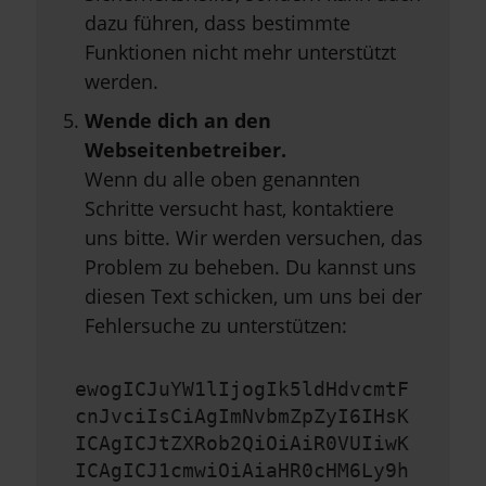
dazu führen, dass bestimmte
Funktionen nicht mehr unterstützt
werden.
Wende dich an den
Webseitenbetreiber.
Wenn du alle oben genannten
Schritte versucht hast, kontaktiere
uns bitte. Wir werden versuchen, das
Problem zu beheben. Du kannst uns
diesen Text schicken, um uns bei der
Fehlersuche zu unterstützen:
ewogICJuYW1lIjogIk5ldHdvcmtF
cnJvciIsCiAgImNvbmZpZyI6IHsK
ICAgICJtZXRob2QiOiAiR0VUIiwK
ICAgICJ1cmwiOiAiaHR0cHM6Ly9h