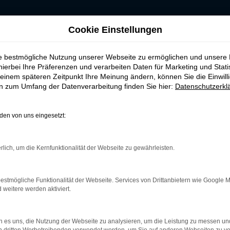
RKEN-AUTOHAUS
Cookie Einstellungen
ie bestmögliche Nutzung unserer Webseite zu ermöglichen und unsere
hierbei Ihre Präferenzen und verarbeiten Daten für Marketing und Stati
einem späteren Zeitpunkt Ihre Meinung ändern, können Sie die Einwillig
en zum Umfang der Datenverarbeitung finden Sie hier:
Datenschutzerkl
en von uns eingesetzt:
rk Error
rlich, um die Kernfunktionalität der Webseite zu gewährleisten.
treten.
r helfen können:
estmögliche Funktionalität der Webseite. Services von Drittanbietern wie Google 
und deine Internetverbindung.
eitere werden aktiviert.
m Beispiel deine Suchmaschine?
terungen.
 es uns, die Nutzung der Webseite zu analysieren, um die Leistung zu messen u