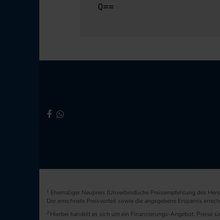
Q==
1
Ehemaliger Neupreis (Unverbindliche Preisempfehlung des Herst
Der errechnete Preisvorteil sowie die angegebene Ersparnis erre
2
Hierbei handelt es sich um ein Finanzierungs-Angebot. Preise sin