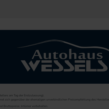
ellers am Tag der Erstzulassung).
chnet sich gegenüber der ehemaligen unverbindlichen Preisempfehlung des Herstelle
d Bruttopreise. Irrtümer vorbehalten.