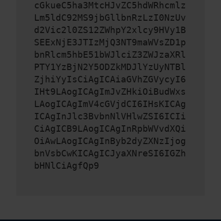
cGkueC5ha3MtcHJvZC5hdWRhcmlz
Lm5ldC92MS9jbGllbnRzLzI0NzUv
d2Vic2l0ZS12ZWhpY2xlcy9HVy1B
SEExNjE3JTIzMjQ3NT9maWVsZD1p
bnRlcm5hbE51bWJlciZ3ZWJzaXRl
PTY1YzBjN2Y5ODZkMDJlYzUyNTBl
ZjhiYyIsCiAgICAiaGVhZGVycyI6
IHt9LAogICAgImJvZHkiOiBudWxs
LAogICAgImV4cGVjdCI6IHsKICAg
ICAgInJlc3BvbnNlVHlwZSI6ICIi
CiAgICB9LAogICAgInRpbWVvdXQi
OiAwLAogICAgInByb2dyZXNzIjog
bnVsbCwKICAgICJyaXNreSI6IGZh
bHNlCiAgfQp9