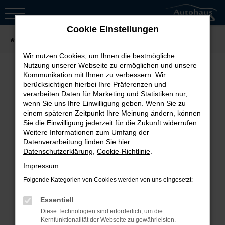
Zum
Hauptinhalt
Cookie Einstellungen
springen
Startseite
Fahrzeugsuche
Wir nutzen Cookies, um Ihnen die bestmögliche
Nutzung unserer Webseite zu ermöglichen und unsere
Kommunikation mit Ihnen zu verbessern. Wir
berücksichtigen hierbei Ihre Präferenzen und
Fehler: Network Error
verarbeiten Daten für Marketing und Statistiken nur,
wenn Sie uns Ihre Einwilligung geben. Wenn Sie zu
Beim Laden ist ein Fehler aufgetreten.
einem späteren Zeitpunkt Ihre Meinung ändern, können
Sie die Einwilligung jederzeit für die Zukunft widerrufen.
Hier sind ein paar Tipps, die dir helfen
Weitere Informationen zum Umfang der
können:
Datenverarbeitung finden Sie hier:
Datenschutzerklärung
,
Cookie-Richtlinie
.
Überprüfe deine Firewall und
Impressum
deine Internetverbindung.
Folgende Kategorien von Cookies werden von uns eingesetzt:
Laden andere Webseiten, zum
Essentiell
Beispiel deine Suchmaschine?
Diese Technologien sind erforderlich, um die
Prüfe deine
Kernfunktionalität der Webseite zu gewährleisten.