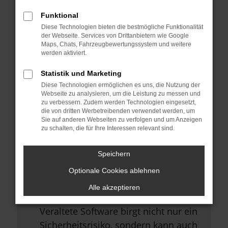
Browsererweiterungen.
Funktional
Manche Erweiterungen, wie
Diese Technologien bieten die bestmögliche Funktionalität
Werbeblocker, können das Laden
der Webseite. Services von Drittanbietern wie Google
Maps, Chats, Fahrzeugbewertungssystem und weitere
bestimmter Seiten verhindern.
werden aktiviert.
Funktioniert die Seite in einem
Statistik und Marketing
anderen Browser oder in einem
Diese Technologien ermöglichen es uns, die Nutzung der
privaten Fenster?
Webseite zu analysieren, um die Leistung zu messen und
zu verbessern. Zudem werden Technologien eingesetzt,
Starte dein Gerät neu.
die von dritten Werbetreibenden verwendet werden, um
Sie auf anderen Webseiten zu verfolgen und um Anzeigen
Das kann manchmal helfen,
zu schalten, die für Ihre Interessen relevant sind.
vorübergehende Probleme zu
beheben.
Speichern
Stelle sicher, dass dein Browser
Optionale Cookies ablehnen
und dein Betriebssystem auf dem
Alle akzeptieren
neuesten Stand sind.
Veraltete Software birgt nicht nur ein
Sicherheitsrisiko, sondern kann auch