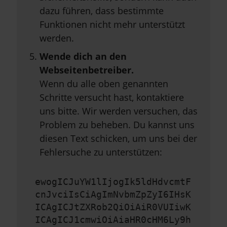
dazu führen, dass bestimmte
Funktionen nicht mehr unterstützt
werden.
Wende dich an den
Webseitenbetreiber.
Wenn du alle oben genannten
Schritte versucht hast, kontaktiere
uns bitte. Wir werden versuchen, das
Problem zu beheben. Du kannst uns
diesen Text schicken, um uns bei der
Fehlersuche zu unterstützen:
ewogICJuYW1lIjogIk5ldHdvcmtF
cnJvciIsCiAgImNvbmZpZyI6IHsK
ICAgICJtZXRob2QiOiAiR0VUIiwK
ICAgICJ1cmwiOiAiaHR0cHM6Ly9h