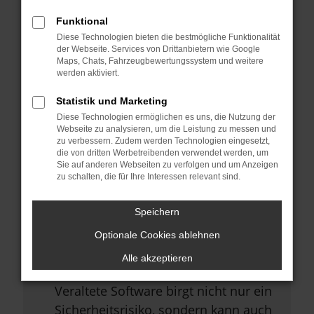
Browsererweiterungen.
Funktional
Manche Erweiterungen, wie
Diese Technologien bieten die bestmögliche Funktionalität
Werbeblocker, können das Laden
der Webseite. Services von Drittanbietern wie Google
Maps, Chats, Fahrzeugbewertungssystem und weitere
bestimmter Seiten verhindern.
werden aktiviert.
Funktioniert die Seite in einem
Statistik und Marketing
anderen Browser oder in einem
Diese Technologien ermöglichen es uns, die Nutzung der
privaten Fenster?
Webseite zu analysieren, um die Leistung zu messen und
zu verbessern. Zudem werden Technologien eingesetzt,
Starte dein Gerät neu.
die von dritten Werbetreibenden verwendet werden, um
Sie auf anderen Webseiten zu verfolgen und um Anzeigen
Das kann manchmal helfen,
zu schalten, die für Ihre Interessen relevant sind.
vorübergehende Probleme zu
beheben.
Speichern
Stelle sicher, dass dein Browser
Optionale Cookies ablehnen
und dein Betriebssystem auf dem
Alle akzeptieren
neuesten Stand sind.
Veraltete Software birgt nicht nur ein
Sicherheitsrisiko, sondern kann auch