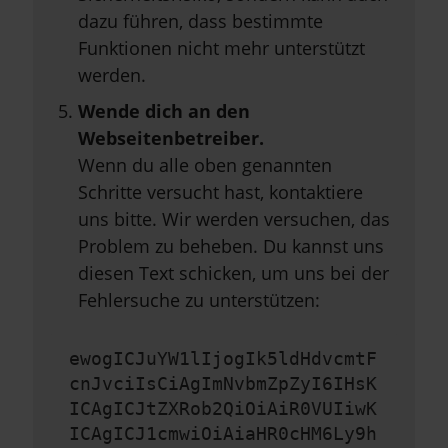
dazu führen, dass bestimmte
Funktionen nicht mehr unterstützt
werden.
Wende dich an den
Webseitenbetreiber.
Wenn du alle oben genannten
Schritte versucht hast, kontaktiere
uns bitte. Wir werden versuchen, das
Problem zu beheben. Du kannst uns
diesen Text schicken, um uns bei der
Fehlersuche zu unterstützen:
ewogICJuYW1lIjogIk5ldHdvcmtF
cnJvciIsCiAgImNvbmZpZyI6IHsK
ICAgICJtZXRob2QiOiAiR0VUIiwK
ICAgICJ1cmwiOiAiaHR0cHM6Ly9h