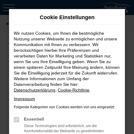
Zum
Hauptinhalt
Cookie Einstellungen
springen
Startseite
Fahrzeugsuche
Wir nutzen Cookies, um Ihnen die bestmögliche
Nutzung unserer Webseite zu ermöglichen und unsere
Kommunikation mit Ihnen zu verbessern. Wir
berücksichtigen hierbei Ihre Präferenzen und
Fehler: Network Error
verarbeiten Daten für Marketing und Statistiken nur,
wenn Sie uns Ihre Einwilligung geben. Wenn Sie zu
Beim Laden ist ein Fehler aufgetreten.
einem späteren Zeitpunkt Ihre Meinung ändern, können
Sie die Einwilligung jederzeit für die Zukunft widerrufen.
Hier sind ein paar Tipps, die dir helfen
Weitere Informationen zum Umfang der
können:
Datenverarbeitung finden Sie hier:
Datenschutzerklärung
,
Cookie-Richtlinie
.
Überprüfe deine Firewall und
Impressum
deine Internetverbindung.
Folgende Kategorien von Cookies werden von uns eingesetzt:
Laden andere Webseiten, zum
Essentiell
Beispiel deine Suchmaschine?
Diese Technologien sind erforderlich, um die
Prüfe deine
Kernfunktionalität der Webseite zu gewährleisten.