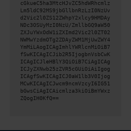
cGkueC5ha3MtcHJvZC5hdWRhcmlz
Lm5ldC92MS9jbGllbnRzLzI0NzUv
d2Vic2l0ZS12ZWhpY2xlcy9HMDAy
NDc3OSUyMzI0NzU/ZmllbGQ9aW50
ZXJuYWxOdW1iZXImd2Vic2l0ZT02
NWMwYzdmOTg2ZDAyZWM1MjUwZWY4
YmMiLAogICAgImhlYWRlcnMiOiB7
fSwKICAgICJib2R5IjogbnVsbCwK
ICAgICJleHBlY3QiOiB7CiAgICAg
ICJyZXNwb25zZVR5cGUiOiAiIgog
ICAgfSwKICAgICJ0aW1lb3V0Ijog
MCwKICAgICJwcm9ncmVzcyI6IG51
bGwsCiAgICAicmlza3kiOiBmYWxz
ZQogIH0KfQ==