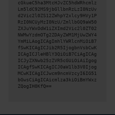
cGkueC5ha3MtcHJvZC5hdWRhcmlz
Lm5ldC92MS9jbGllbnRzLzI0NzUv
d2Vic2l0ZS12ZWhpY2xlcy9HVy1P
RzI0NCUyMzI0NzU/ZmllbGQ9aW50
ZXJuYWxOdW1iZXImd2Vic2l0ZT02
NWMwYzdmOTg2ZDAyZWM1MjUwZWY4
YmMiLAogICAgImhlYWRlcnMiOiB7
fSwKICAgICJib2R5IjogbnVsbCwK
ICAgICJleHBlY3QiOiB7CiAgICAg
ICJyZXNwb25zZVR5cGUiOiAiIgog
ICAgfSwKICAgICJ0aW1lb3V0Ijog
MCwKICAgICJwcm9ncmVzcyI6IG51
bGwsCiAgICAicmlza3kiOiBmYWxz
ZQogIH0KfQ==