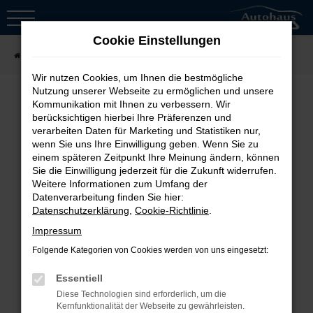
Zum
Hauptinhalt
Cookie Einstellungen
springen
Startseite
Fahrzeugsuche
Wir nutzen Cookies, um Ihnen die bestmögliche
Nutzung unserer Webseite zu ermöglichen und unsere
Kommunikation mit Ihnen zu verbessern. Wir
berücksichtigen hierbei Ihre Präferenzen und
Fehler: Network Error
verarbeiten Daten für Marketing und Statistiken nur,
wenn Sie uns Ihre Einwilligung geben. Wenn Sie zu
Beim Laden ist ein Fehler aufgetreten.
einem späteren Zeitpunkt Ihre Meinung ändern, können
Sie die Einwilligung jederzeit für die Zukunft widerrufen.
Hier sind ein paar Tipps, die dir helfen
Weitere Informationen zum Umfang der
können:
Datenverarbeitung finden Sie hier:
Datenschutzerklärung
,
Cookie-Richtlinie
.
Überprüfe deine Firewall und
Impressum
deine Internetverbindung.
Folgende Kategorien von Cookies werden von uns eingesetzt:
Laden andere Webseiten, zum
Essentiell
Beispiel deine Suchmaschine?
Diese Technologien sind erforderlich, um die
Prüfe deine
Kernfunktionalität der Webseite zu gewährleisten.