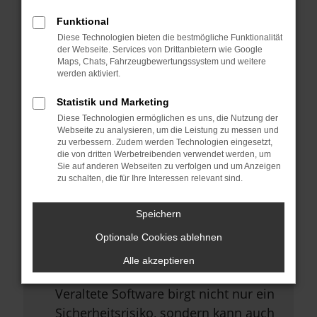
Browsererweiterungen.
Funktional
Manche Erweiterungen, wie
Diese Technologien bieten die bestmögliche Funktionalität
Werbeblocker, können das Laden
der Webseite. Services von Drittanbietern wie Google
Maps, Chats, Fahrzeugbewertungssystem und weitere
bestimmter Seiten verhindern.
werden aktiviert.
Funktioniert die Seite in einem
Statistik und Marketing
anderen Browser oder in einem
Diese Technologien ermöglichen es uns, die Nutzung der
privaten Fenster?
Webseite zu analysieren, um die Leistung zu messen und
zu verbessern. Zudem werden Technologien eingesetzt,
Starte dein Gerät neu.
die von dritten Werbetreibenden verwendet werden, um
Sie auf anderen Webseiten zu verfolgen und um Anzeigen
Das kann manchmal helfen,
zu schalten, die für Ihre Interessen relevant sind.
vorübergehende Probleme zu
beheben.
Speichern
Stelle sicher, dass dein Browser
Optionale Cookies ablehnen
und dein Betriebssystem auf dem
Alle akzeptieren
neuesten Stand sind.
Veraltete Software birgt nicht nur ein
Sicherheitsrisiko, sondern kann auch