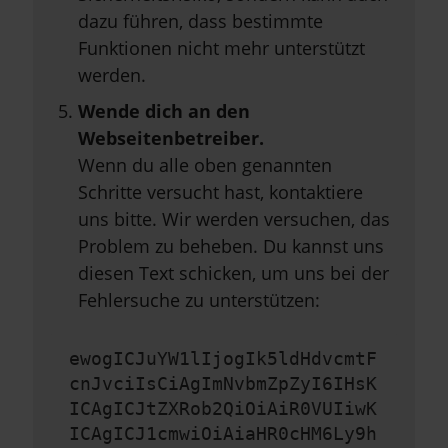
dazu führen, dass bestimmte
Funktionen nicht mehr unterstützt
werden.
Wende dich an den
Webseitenbetreiber.
Wenn du alle oben genannten
Schritte versucht hast, kontaktiere
uns bitte. Wir werden versuchen, das
Problem zu beheben. Du kannst uns
diesen Text schicken, um uns bei der
Fehlersuche zu unterstützen:
ewogICJuYW1lIjogIk5ldHdvcmtF
cnJvciIsCiAgImNvbmZpZyI6IHsK
ICAgICJtZXRob2QiOiAiR0VUIiwK
ICAgICJ1cmwiOiAiaHR0cHM6Ly9h