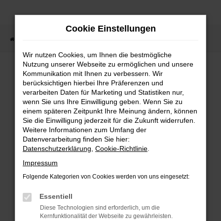
Zum
Hauptinhalt
Cookie Einstellungen
springen
Startseite
Fahrzeugsuche
Wir nutzen Cookies, um Ihnen die bestmögliche
Nutzung unserer Webseite zu ermöglichen und unsere
Kommunikation mit Ihnen zu verbessern. Wir
berücksichtigen hierbei Ihre Präferenzen und
Fehler: Network Error
verarbeiten Daten für Marketing und Statistiken nur,
wenn Sie uns Ihre Einwilligung geben. Wenn Sie zu
Beim Laden ist ein Fehler aufgetreten.
einem späteren Zeitpunkt Ihre Meinung ändern, können
Sie die Einwilligung jederzeit für die Zukunft widerrufen.
Hier sind ein paar Tipps, die dir helfen
Weitere Informationen zum Umfang der
können:
Datenverarbeitung finden Sie hier:
Datenschutzerklärung
,
Cookie-Richtlinie
.
Überprüfe deine Firewall und
Impressum
deine Internetverbindung.
Folgende Kategorien von Cookies werden von uns eingesetzt:
Laden andere Webseiten, zum
Essentiell
Beispiel deine Suchmaschine?
Diese Technologien sind erforderlich, um die
Prüfe deine
Kernfunktionalität der Webseite zu gewährleisten.