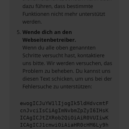
dazu führen, dass bestimmte
Funktionen nicht mehr unterstützt
werden.
Wende dich an den
Webseitenbetreiber.
Wenn du alle oben genannten
Schritte versucht hast, kontaktiere
uns bitte. Wir werden versuchen, das
Problem zu beheben. Du kannst uns
diesen Text schicken, um uns bei der
Fehlersuche zu unterstützen:
ewogICJuYW1lIjogIk5ldHdvcmtF
cnJvciIsCiAgImNvbmZpZyI6IHsK
ICAgICJtZXRob2QiOiAiR0VUIiwK
ICAgICJ1cmwiOiAiaHR0cHM6Ly9h