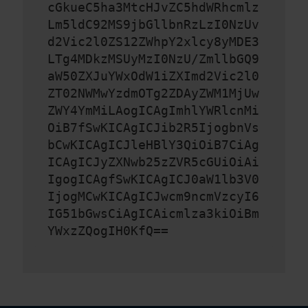
cGkueC5ha3MtcHJvZC5hdWRhcmlz
Lm5ldC92MS9jbGllbnRzLzI0NzUv
d2Vic2l0ZS12ZWhpY2xlcy8yMDE3
LTg4MDkzMSUyMzI0NzU/ZmllbGQ9
aW50ZXJuYWxOdW1iZXImd2Vic2l0
ZT02NWMwYzdmOTg2ZDAyZWM1MjUw
ZWY4YmMiLAogICAgImhlYWRlcnMi
OiB7fSwKICAgICJib2R5IjogbnVs
bCwKICAgICJleHBlY3QiOiB7CiAg
ICAgICJyZXNwb25zZVR5cGUiOiAi
IgogICAgfSwKICAgICJ0aW1lb3V0
IjogMCwKICAgICJwcm9ncmVzcyI6
IG51bGwsCiAgICAicmlza3kiOiBm
YWxzZQogIH0KfQ==