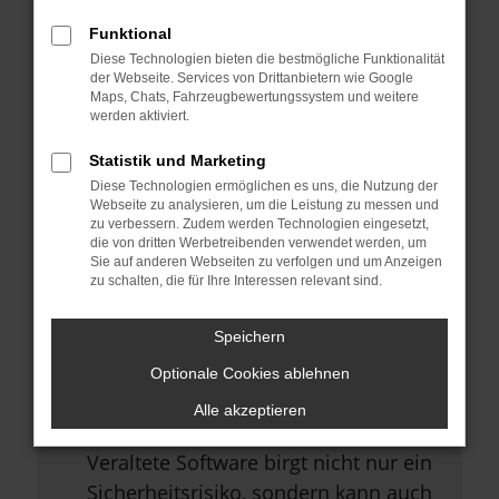
Browsererweiterungen.
Funktional
Manche Erweiterungen, wie
Diese Technologien bieten die bestmögliche Funktionalität
Werbeblocker, können das Laden
der Webseite. Services von Drittanbietern wie Google
Maps, Chats, Fahrzeugbewertungssystem und weitere
bestimmter Seiten verhindern.
werden aktiviert.
Funktioniert die Seite in einem
Statistik und Marketing
anderen Browser oder in einem
Diese Technologien ermöglichen es uns, die Nutzung der
privaten Fenster?
Webseite zu analysieren, um die Leistung zu messen und
zu verbessern. Zudem werden Technologien eingesetzt,
Starte dein Gerät neu.
die von dritten Werbetreibenden verwendet werden, um
Sie auf anderen Webseiten zu verfolgen und um Anzeigen
Das kann manchmal helfen,
zu schalten, die für Ihre Interessen relevant sind.
vorübergehende Probleme zu
beheben.
Speichern
Stelle sicher, dass dein Browser
Optionale Cookies ablehnen
und dein Betriebssystem auf dem
Alle akzeptieren
neuesten Stand sind.
Veraltete Software birgt nicht nur ein
Sicherheitsrisiko, sondern kann auch