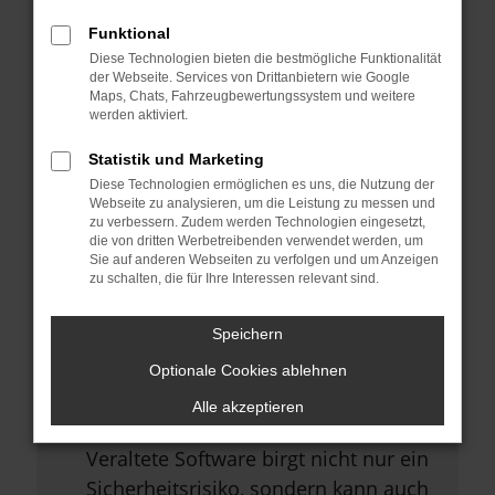
Browsererweiterungen.
Funktional
Manche Erweiterungen, wie
Diese Technologien bieten die bestmögliche Funktionalität
Werbeblocker, können das Laden
der Webseite. Services von Drittanbietern wie Google
Maps, Chats, Fahrzeugbewertungssystem und weitere
bestimmter Seiten verhindern.
werden aktiviert.
Funktioniert die Seite in einem
Statistik und Marketing
anderen Browser oder in einem
Diese Technologien ermöglichen es uns, die Nutzung der
privaten Fenster?
Webseite zu analysieren, um die Leistung zu messen und
zu verbessern. Zudem werden Technologien eingesetzt,
Starte dein Gerät neu.
die von dritten Werbetreibenden verwendet werden, um
Sie auf anderen Webseiten zu verfolgen und um Anzeigen
Das kann manchmal helfen,
zu schalten, die für Ihre Interessen relevant sind.
vorübergehende Probleme zu
beheben.
Speichern
Stelle sicher, dass dein Browser
Optionale Cookies ablehnen
und dein Betriebssystem auf dem
Alle akzeptieren
neuesten Stand sind.
Veraltete Software birgt nicht nur ein
Sicherheitsrisiko, sondern kann auch