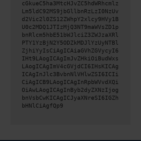
cGkueC5ha3MtcHJvZC5hdWRhcmlz
Lm5ldC92MS9jbGllbnRzLzI0NzUv
d2Vic2l0ZS12ZWhpY2xlcy9HVy1B
U0c2MDQ1JTIzMjQ3NT9maWVsZD1p
bnRlcm5hbE51bWJlciZ3ZWJzaXRl
PTY1YzBjN2Y5ODZkMDJlYzUyNTBl
ZjhiYyIsCiAgICAiaGVhZGVycyI6
IHt9LAogICAgImJvZHkiOiBudWxs
LAogICAgImV4cGVjdCI6IHsKICAg
ICAgInJlc3BvbnNlVHlwZSI6ICIi
CiAgICB9LAogICAgInRpbWVvdXQi
OiAwLAogICAgInByb2dyZXNzIjog
bnVsbCwKICAgICJyaXNreSI6IGZh
bHNlCiAgfQp9