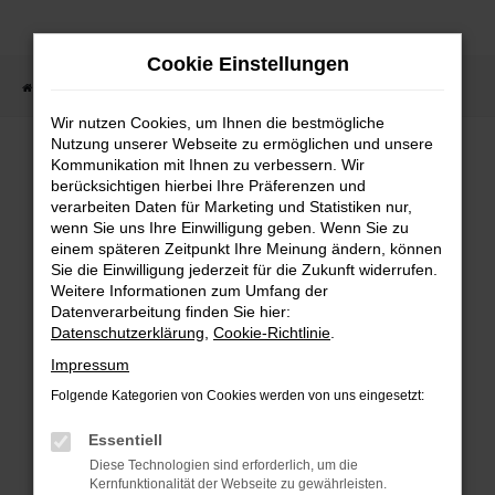
Zum
Hauptinhalt
Cookie Einstellungen
springen
Startseite
Fahrzeugsuche
Wir nutzen Cookies, um Ihnen die bestmögliche
Nutzung unserer Webseite zu ermöglichen und unsere
Kommunikation mit Ihnen zu verbessern. Wir
berücksichtigen hierbei Ihre Präferenzen und
Fehler: Network Error
verarbeiten Daten für Marketing und Statistiken nur,
wenn Sie uns Ihre Einwilligung geben. Wenn Sie zu
Beim Laden ist ein Fehler aufgetreten.
einem späteren Zeitpunkt Ihre Meinung ändern, können
Sie die Einwilligung jederzeit für die Zukunft widerrufen.
Hier sind ein paar Tipps, die dir helfen
Weitere Informationen zum Umfang der
können:
Datenverarbeitung finden Sie hier:
Datenschutzerklärung
,
Cookie-Richtlinie
.
Überprüfe deine Firewall und
Impressum
deine Internetverbindung.
Folgende Kategorien von Cookies werden von uns eingesetzt:
Laden andere Webseiten, zum
Essentiell
Beispiel deine Suchmaschine?
Diese Technologien sind erforderlich, um die
Prüfe deine
Kernfunktionalität der Webseite zu gewährleisten.