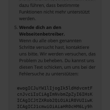
dazu führen, dass bestimmte
Funktionen nicht mehr unterstützt
werden.
Wende dich an den
Webseitenbetreiber.
Wenn du alle oben genannten
Schritte versucht hast, kontaktiere
uns bitte. Wir werden versuchen, das
Problem zu beheben. Du kannst uns
diesen Text schicken, um uns bei der
Fehlersuche zu unterstützen:
ewogICJuYW1lIjogIk5ldHdvcmtF
cnJvciIsCiAgImNvbmZpZyI6IHsK
ICAgICJtZXRob2QiOiAiR0VUIiwK
ICAgICJ1cmwiOiAiaHR0cHM6Ly9h