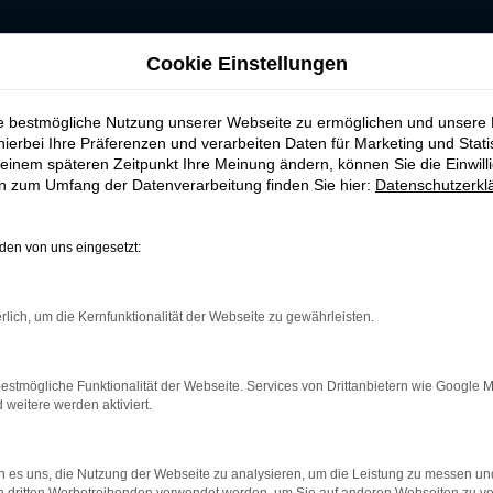
RKEN-AUTOHAUS
Cookie Einstellungen
ie bestmögliche Nutzung unserer Webseite zu ermöglichen und unsere
hierbei Ihre Präferenzen und verarbeiten Daten für Marketing und Stati
einem späteren Zeitpunkt Ihre Meinung ändern, können Sie die Einwillig
en zum Umfang der Datenverarbeitung finden Sie hier:
Datenschutzerkl
en von uns eingesetzt:
rk Error
rlich, um die Kernfunktionalität der Webseite zu gewährleisten.
treten.
r helfen können:
estmögliche Funktionalität der Webseite. Services von Drittanbietern wie Google 
und deine Internetverbindung.
eitere werden aktiviert.
m Beispiel deine Suchmaschine?
terungen.
 es uns, die Nutzung der Webseite zu analysieren, um die Leistung zu messen u