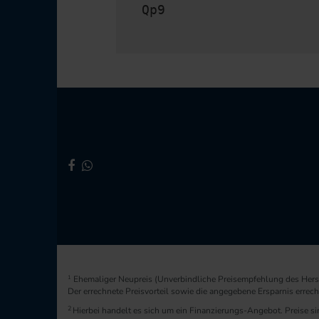
Qp9
1
Ehemaliger Neupreis (Unverbindliche Preisempfehlung des Herst
Der errechnete Preisvorteil sowie die angegebene Ersparnis erre
2
Hierbei handelt es sich um ein Finanzierungs-Angebot. Preise sin